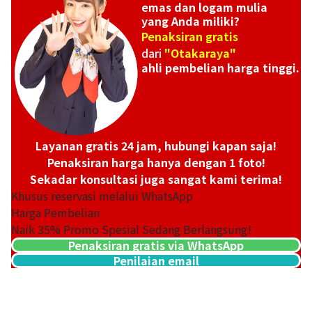
emas dan logam mulia
yang Anda miliki?
Penaksiran gratis
dari
"Otakaraya"
ahli pembelian harga tinggi.
Layanan gratis 24 jam, hubungi kapan saja!
Penaksiran harga hanya dengan 1 foto!
Sekadar konsultasi juga sangat kami terima!
Khusus reservasi melalui WhatsApp
Harga Pembelian
Naik
35
% Promo Spesial Sedang Berlangsung!
Penaksiran gratis via WhatsApp
Penilaian email
21k gold (K21) American Indian 5 dollar gold coin
1,6g