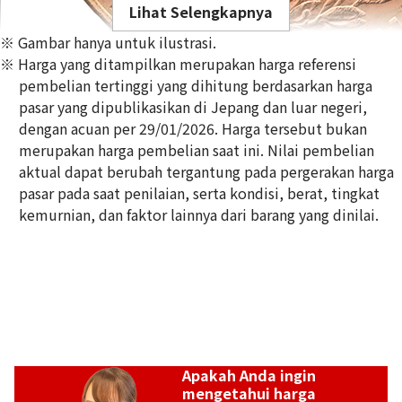
Lihat Selengkapnya
※ Gambar hanya untuk ilustrasi.
※ Harga yang ditampilkan merupakan harga referensi
pembelian tertinggi yang dihitung berdasarkan harga
pasar yang dipublikasikan di Jepang dan luar negeri,
dengan acuan per 29/01/2026. Harga tersebut bukan
21K gold (K21) Mexico 50 peso gold coin
merupakan harga pembelian saat ini. Nilai pembelian
1,6g
aktual dapat berubah tergantung pada pergerakan harga
Referensi Harga Buyback
pasar pada saat penilaian, serta kondisi, berat, tingkat
Rp 4.243.155
kemurnian, dan faktor lainnya dari barang yang dinilai.
Apakah Anda ingin
mengetahui harga