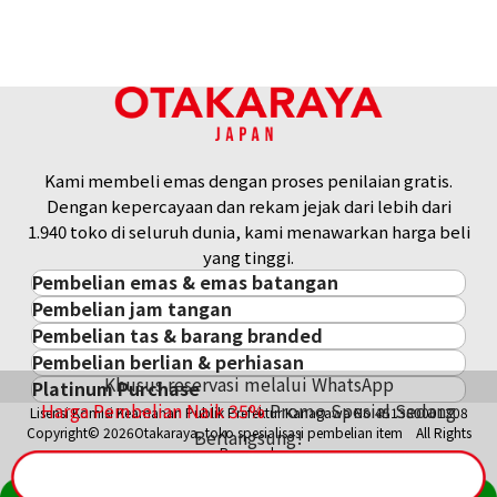
Referensi Harga Buyback
Rp 4.243.155
Kami membeli emas dengan proses penilaian gratis.
Dengan kepercayaan dan rekam jejak dari lebih dari
1.940 toko di seluruh dunia, kami menawarkan harga beli
yang tinggi.
Pembelian emas & emas batangan
Pembelian jam tangan
Pembelian emas & emas batangan
Pembelian tas & barang branded
Pembelian jam tangan
Emas Batangan / Gold Bar
Pembelian berlian & perhiasan
Pembelian tas & barang branded
ROLEX
Koin Emas
Khusus reservasi melalui WhatsApp
Platinum Purchase
Pembelian berlian & perhiasan
Cartier
PATEK PHILIPPE
Harga Pasar Emas / Kurs Emas
Harga Pembelian Naik
35
%
Promo Spesial Sedang
Lisensi Komisi Keamanan Publik Prefektur Kanagawa No.451380001308
Platinum
Berlian
LOUIS VUITTON
AUDEMARS PIGUET
Aksesoris Emas
Copyright© 2026Otakaraya, toko spesialisasi pembelian item All Rights
Berlangsung!
Zamrud
Hermès
VACHERON CONSTANTIN
Cincin Emas
Reserved.
Safir
CHANEL
A. LANGE & SÖHNE
Kalung/Liontin Emas