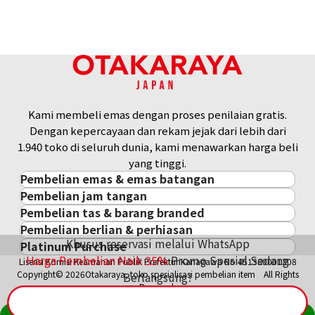
Referensi Harga Buyback
Rp 4.243.155
Kami membeli emas dengan proses penilaian gratis.
Dengan kepercayaan dan rekam jejak dari lebih dari
1.940 toko di seluruh dunia, kami menawarkan harga beli
yang tinggi.
Pembelian emas & emas batangan
Pembelian jam tangan
Pembelian emas & emas batangan
Pembelian tas & barang branded
Pembelian jam tangan
Emas Batangan / Gold Bar
Pembelian berlian & perhiasan
Pembelian tas & barang branded
ROLEX
Koin Emas
Khusus reservasi melalui WhatsApp
Platinum Purchase
Pembelian berlian & perhiasan
Cartier
PATEK PHILIPPE
Harga Pasar Emas / Kurs Emas
Harga Pembelian Naik
35
%
Promo Spesial Sedang
Lisensi Komisi Keamanan Publik Prefektur Kanagawa No.451380001308
Platinum
Berlian
LOUIS VUITTON
AUDEMARS PIGUET
Aksesoris Emas
Copyright© 2026Otakaraya, toko spesialisasi pembelian item All Rights
Berlangsung!
Zamrud
Hermès
VACHERON CONSTANTIN
Cincin Emas
Reserved.
Safir
CHANEL
A. LANGE & SÖHNE
Kalung/Liontin Emas