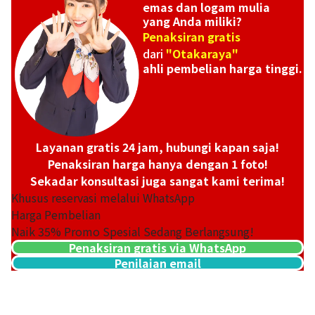
emas dan logam mulia
yang Anda miliki?
Penaksiran gratis
dari
"Otakaraya"
ahli pembelian harga tinggi.
Layanan gratis 24 jam, hubungi kapan saja!
Penaksiran harga hanya dengan 1 foto!
Sekadar konsultasi juga sangat kami terima!
Khusus reservasi melalui WhatsApp
Harga Pembelian
Naik
35
% Promo Spesial Sedang Berlangsung!
Penaksiran gratis via WhatsApp
Penilaian email
21k gold (K21) American Indian 5 dollar gold coin
1,6g