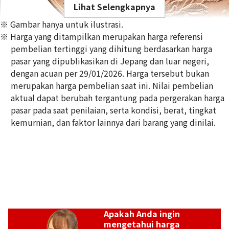
Lihat Selengkapnya
※ Gambar hanya untuk ilustrasi.
※ Harga yang ditampilkan merupakan harga referensi
pembelian tertinggi yang dihitung berdasarkan harga
pasar yang dipublikasikan di Jepang dan luar negeri,
dengan acuan per 29/01/2026. Harga tersebut bukan
21K gold (K21) Mexico 50 peso gold coin
merupakan harga pembelian saat ini. Nilai pembelian
1,6g
aktual dapat berubah tergantung pada pergerakan harga
Referensi Harga Buyback
pasar pada saat penilaian, serta kondisi, berat, tingkat
Rp 4.243.155
kemurnian, dan faktor lainnya dari barang yang dinilai.
Apakah Anda ingin
mengetahui harga