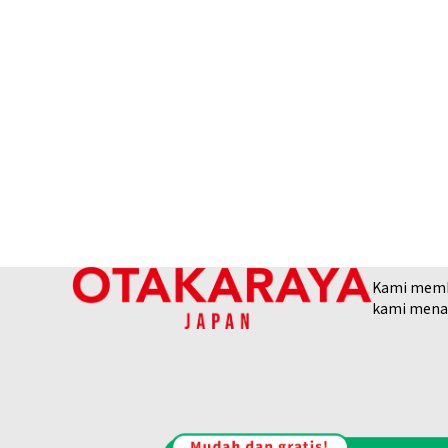
Kami membel
kami menaw
14k gold (K14) Calgary Olympics 100 do
13,3g
Referensi Harga Buyback
Rp 22.985.752