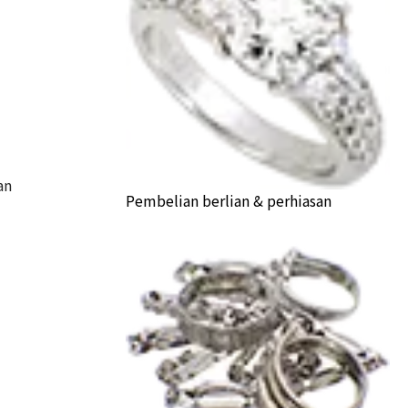
an
Pembelian berlian & perhiasan
arts only accessories
a Buyback