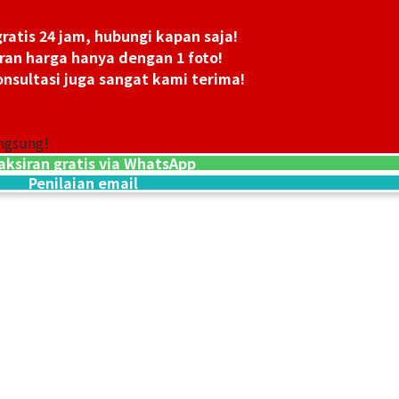
ratis 24 jam, hubungi kapan saja!
ran harga hanya dengan 1 foto!
nsultasi juga sangat kami terima!
in
14K gold (K14) b
30,1g
Referensi Harg
ngsung!
Rp 52.020.385
aksiran gratis via WhatsApp
Penilaian email