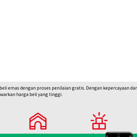
i emas dengan proses penilaian gratis. Dengan kepercayaan dan rek
arkan harga beli yang tinggi.
llar gold coin
14K gold (K14) r
2,5g
Referensi Harg
Rp 4.320.630
Toko Spesialisasi
Lihat Daftar Barang yang