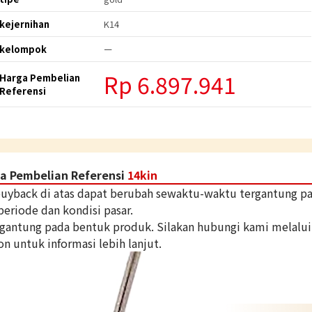
kejernihan
K14
kelompok
ー
Rp
6.897.941
Harga Pembelian
Referensi
a Pembelian Referensi
14kin
 buyback di atas dapat berubah sewaktu-waktu tergantung p
periode dan kondisi pasar.
tergantung pada bentuk produk. Silakan hubungi kami melalui
on untuk informasi lebih lanjut.