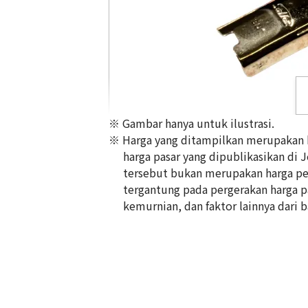
※ Gambar hanya untuk ilustrasi.
※ Harga yang ditampilkan merupakan ha
harga pasar yang dipublikasikan di 
tersebut bukan merupakan harga pem
tergantung pada pergerakan harga pas
14K gold (K14) nib summary
kemurnian, dan faktor lainnya dari b
1,6g
Referensi Harga Buyback
Rp 2.765.203