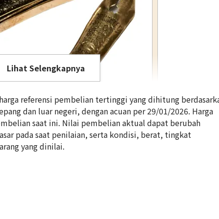
Lihat Selengkapnya
rga referensi pembelian tertinggi yang dihitung berdasark
Jepang dan luar negeri, dengan acuan per 29/01/2026. Harga
belian saat ini. Nilai pembelian aktual dapat berubah
ar pada saat penilaian, serta kondisi, berat, tingkat
14K gold (K14) p
arang yang dinilai.
4g
Referensi Harg
Rp 6.913.008