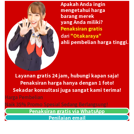
Apakah Anda ingin
mengetahui harga
barang merek
yang Anda miliki?
Penaksiran gratis
dari
"Otakaraya"
ahli pembelian harga tinggi.
Layanan gratis 24 jam, hubungi kapan saja!
Penaksiran harga hanya dengan 1 foto!
Sekadar konsultasi juga sangat kami terima!
Harga Pembelian
Naik
35
% Promo Spesial Sedang Berlangsung!
Penaksiran gratis via WhatsApp
Hermes Evelyn 3PM Togo A stamp
Penilaian email
Referensi Harga Buyback
Rp
39.917.593