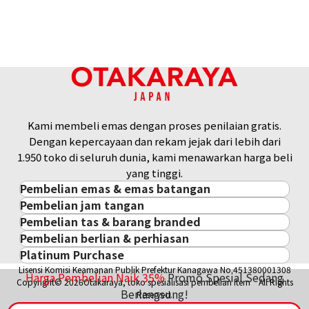
Kami membeli emas dengan proses penilaian gratis.
Dengan kepercayaan dan rekam jejak dari lebih dari
1.950 toko di seluruh dunia, kami menawarkan harga beli
yang tinggi.
Pembelian emas & emas batangan
Pembelian jam tangan
Pembelian emas & emas batangan
Pembelian tas & barang branded
Pembelian jam tangan
Emas Batangan / Gold Bar
Pembelian berlian & perhiasan
Pembelian tas & barang branded
ROLEX
Koin Emas
Platinum Purchase
Pembelian berlian & perhiasan
Cartier
PATEK PHILIPPE
Harga Pasar Emas / Kurs Emas
Lisensi Komisi Keamanan Publik Prefektur Kanagawa No.451380001308
Platinum
Berlian
LOUIS VUITTON
AUDEMARS PIGUET
Harga Pembelian Naik
35
%
Promo Spesial Sedang
Aksesoris Emas
Copyright© 2026Otakaraya, toko spesialisasi pembelian item All Rights
Zamrud
Hermès
Berlangsung!
VACHERON CONSTANTIN
Cincin Emas
Reserved.