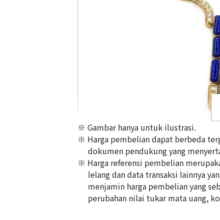
※ Gambar hanya untuk ilustrasi.
※ Harga pembelian dapat berbeda terg
dokumen pendukung yang menyerta
※ Harga referensi pembelian merupakan
lelang dan data transaksi lainnya ya
Tasaki lapis lazuli pearl necklace
menjamin harga pembelian yang seb
Referensi Harga Buyback
perubahan nilai tukar mata uang, kon
Rp
103.242.953