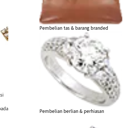
Pembelian tas & barang branded
si
chain necklace
pada
Pembelian berlian & perhiasan
a Buyback