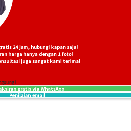
Tasaki pearl nec
ratis 24 jam, hubungi kapan saja!
Referensi Harg
ran harga hanya dengan 1 foto!
Rp
76.216.594
nsultasi juga sangat kami terima!
ngsung!
aksiran gratis via WhatsApp
Penilaian email