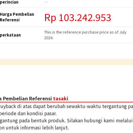
perincian
―
Rp
103.242.953
Harga Pembelian
Referensi
This is the reference purchase price as of July
perkataan
2024.
a Pembelian Referensi
tasaki
 buyback di atas dapat berubah sewaktu-waktu tergantung p
periode dan kondisi pasar.
tergantung pada bentuk produk. Silakan hubungi kami melalui
on untuk informasi lebih lanjut.