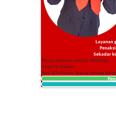
Tasaki diamond tennis necklace
Layanan g
Referensi Harga Buyback
Penaksi
Rp
77.686.647
Sekadar ko
Khusus reservasi melalui WhatsApp
Harga Pembelian
Naik
35
% Promo Spesial Sedang Berla
Pen