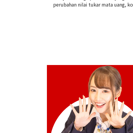
Referensi Harga Buyback
perubahan nilai tukar mata uang, kon
Rp
61.063.740