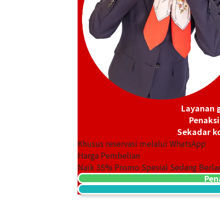
Hermes Constance 23 Vaux Swift x Dob
Layanan g
Referensi Harga Buyback
Penaksi
Rp
114.437.972
Sekadar ko
Khusus reservasi melalui WhatsApp
Harga Pembelian
Naik
35
% Promo Spesial Sedang Berla
Pen