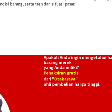
Referensi Harg
disi barang, serta tren dan situasi pasar.
Rp
112.515.595
Apakah Anda ingin mengetahui h
barang merek
yang Anda miliki?
Penaksiran gratis
dari
"Otakaraya"
ahli pembelian harga tinggi.