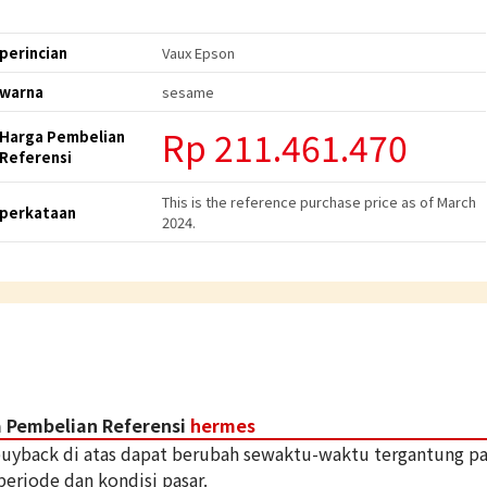
perincian
Vaux Epson
warna
sesame
Rp
211.461.470
Harga Pembelian
Referensi
This is the reference purchase price as of March
perkataan
2024.
 Pembelian Referensi
hermes
 buyback di atas dapat berubah sewaktu-waktu tergantung p
periode dan kondisi pasar.