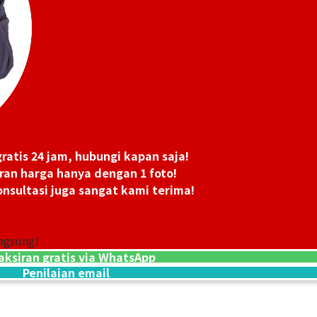
ris R stamp
Hermes Constan
ratis 24 jam, hubungi kapan saja!
Referensi Harg
ran harga hanya dengan 1 foto!
Rp
118.735.050
nsultasi juga sangat kami terima!
ngsung!
aksiran gratis via WhatsApp
Penilaian email