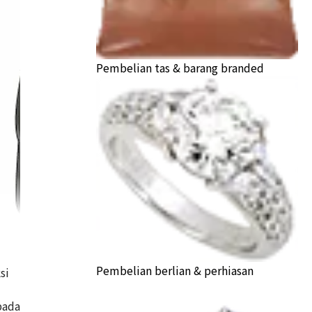
Pembelian tas & barang branded
Pembelian berlian & perhiasan
si
e 23 Box Calf ?engraved
pada