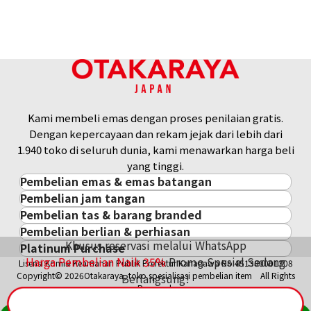
Kami membeli emas dengan proses penilaian gratis.
Dengan kepercayaan dan rekam jejak dari lebih dari
1.940 toko di seluruh dunia, kami menawarkan harga beli
yang tinggi.
Pembelian emas & emas batangan
Pembelian jam tangan
Pembelian emas & emas batangan
Pembelian tas & barang branded
Pembelian jam tangan
Emas Batangan / Gold Bar
Pembelian berlian & perhiasan
Pembelian tas & barang branded
ROLEX
Koin Emas
Khusus reservasi melalui WhatsApp
Platinum Purchase
Pembelian berlian & perhiasan
Cartier
PATEK PHILIPPE
Harga Pasar Emas / Kurs Emas
Harga Pembelian Naik
35
%
Promo Spesial Sedang
Lisensi Komisi Keamanan Publik Prefektur Kanagawa No.451380001308
Platinum
Berlian
LOUIS VUITTON
AUDEMARS PIGUET
Aksesoris Emas
Copyright© 2026Otakaraya, toko spesialisasi pembelian item All Rights
Berlangsung!
Zamrud
Hermès
VACHERON CONSTANTIN
Cincin Emas
Reserved.
Safir
CHANEL
A. LANGE & SÖHNE
Kalung/Liontin Emas