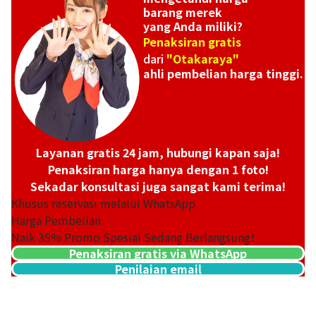
barang merek
yang Anda miliki?
Penaksiran gratis
dari
"Otakaraya"
ahli pembelian harga tinggi.
Chanel Matelasse Caviar Skin Chain Shoulder
Layanan gratis 24 jam, hubungi kapan saja!
Penaksiran harga hanya dengan 1 foto!
Sekadar konsultasi juga sangat kami terima!
Khusus reservasi melalui WhatsApp
Harga Pembelian
Naik
35
% Promo Spesial Sedang Berlangsung!
Penaksiran gratis via WhatsApp
Referensi Harga Buyback
Penilaian email
Rp
126.876.882