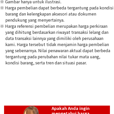
※ Gambar hanya untuk ilustrasi.
※ Harga pembelian dapat berbeda tergantung pada kondisi
barang dan kelengkapan aksesori atau dokumen
pendukung yang menyertainya.
※ Harga referensi pembelian merupakan harga perkiraan
Chanel Camellia Chain Shoulder Bag Canvas Black
yang dihitung berdasarkan riwayat transaksi lelang dan
Referensi Harga Buyback
data transaksi lainnya yang dimiliki oleh perusahaan
Rp
64.795.413
kami. Harga tersebut tidak menjamin harga pembelian
yang sebenarnya. Nilai penawaran aktual dapat berbeda
tergantung pada perubahan nilai tukar mata uang,
kondisi barang, serta tren dan situasi pasar.
Apakah Anda ingin
mengetahui harga