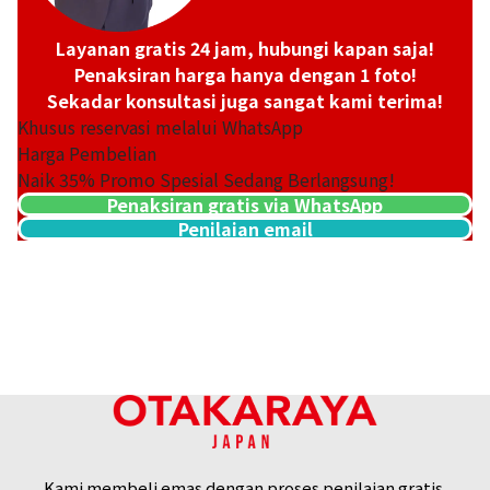
Chanel Matelasse Caviar Skin Chain Shoulder
Layanan gratis 24 jam, hubungi kapan saja!
Penaksiran harga hanya dengan 1 foto!
Sekadar konsultasi juga sangat kami terima!
Khusus reservasi melalui WhatsApp
Harga Pembelian
Naik
35
% Promo Spesial Sedang Berlangsung!
Penaksiran gratis via WhatsApp
Referensi Harga Buyback
Penilaian email
Rp
126.876.882
Kami membeli emas dengan proses penilaian gratis.