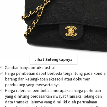
Lihat Selengkapnya
※ Gambar hanya untuk ilustrasi.
※ Harga pembelian dapat berbeda tergantung pada kondisi
barang dan kelengkapan aksesori atau dokumen
pendukung yang menyertainya.
※ Harga referensi pembelian merupakan harga perkiraan
Chanel Camellia Chain Shoulder Bag Canvas Black
yang dihitung berdasarkan riwayat transaksi lelang dan
Referensi Harga Buyback
data transaksi lainnya yang dimiliki oleh perusahaan
Rp
64.795.413