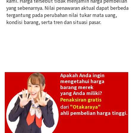
kami. Harga tersebut tidak menjamin harga pembelian
yang sebenarnya. Nilai penawaran aktual dapat berbeda
tergantung pada perubahan nilai tukar mata uang,
kondisi barang, serta tren dan situasi pasar.
Apakah Anda ingin
mengetahui harga
barang merek
yang Anda miliki?
Penaksiran gratis
dari
"Otakaraya"
ahli pembelian harga tinggi.