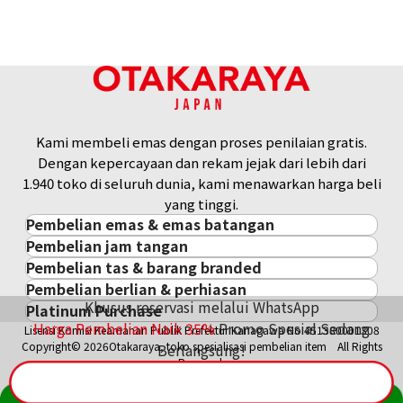
Kami membeli emas dengan proses penilaian gratis.
Dengan kepercayaan dan rekam jejak dari lebih dari
1.940 toko di seluruh dunia, kami menawarkan harga beli
yang tinggi.
Pembelian emas & emas batangan
Pembelian jam tangan
Pembelian emas & emas batangan
Pembelian tas & barang branded
Pembelian jam tangan
Emas Batangan / Gold Bar
Pembelian berlian & perhiasan
Pembelian tas & barang branded
ROLEX
Koin Emas
Khusus reservasi melalui WhatsApp
Platinum Purchase
Pembelian berlian & perhiasan
Cartier
PATEK PHILIPPE
Harga Pasar Emas / Kurs Emas
Harga Pembelian Naik
35
%
Promo Spesial Sedang
Lisensi Komisi Keamanan Publik Prefektur Kanagawa No.451380001308
Platinum
Berlian
LOUIS VUITTON
AUDEMARS PIGUET
Aksesoris Emas
Copyright© 2026Otakaraya, toko spesialisasi pembelian item All Rights
Berlangsung!
Zamrud
Hermès
VACHERON CONSTANTIN
Cincin Emas
Reserved.
Safir
CHANEL
A. LANGE & SÖHNE
Kalung/Liontin Emas