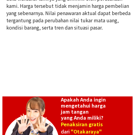
kami. Harga tersebut tidak menjamin harga pembelian
Referensi Harga Buyback
Referensi Harga Buyback
yang sebenarnya. Nilai penawaran aktual dapat berbeda
Rp 197.073.510
Rp 209.058.460
tergantung pada perubahan nilai tukar mata uang,
Tanggal Pembelian: Agustus
Tanggal Pembelian: Agustus
kondisi barang, serta tren dan situasi pasar.
2025
2023
Apakah Anda ingin
mengetahui harga
Omega Dynamic 166.0310
Omega De Ville Prestige
jam tangan
4570.52
yang Anda miliki?
Referensi Harga Buyback
Referensi Harga Buyback
Penaksiran gratis
dari
"Otakaraya"
Rp 27.779.130
Rp 9.403.830