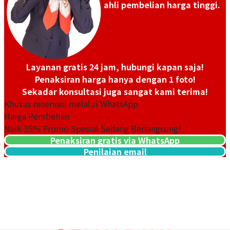
ahli pembelian harga tinggi.
Tanggal Pembelian: April
Tanggal Pembelian: April
2026
2026
Layanan gratis 24 jam, hubungi kapan saja!
Penaksiran harga hanya dengan 1 foto!
Sekadar konsultasi juga sangat kami terima!
Khusus reservasi melalui WhatsApp
Harga Pembelian
Naik
35
% Promo Spesial Sedang Berlangsung!
Penaksiran gratis via WhatsApp
Omega Seamaster 2501.83
Omega Seamaster
Penilaian email
522.32.40.20.01.003
Referensi Harga Buyback
Referensi Harga Buyback
Rp 15.672.800
Rp 54.787.760
Tanggal Pembelian:
Tanggal Pembelian: Agustus
Desember 2023
2024