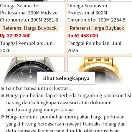
Omega Seamaster
Omega Seamaster
Professional 300M Midsize
Professional 300M
Chronometer 300M 2551.8
Chronometer 300M 2254.5
Referensi Harga Buyback
Referensi Harga Buyback
Rp 32.932.400
Rp 62.458.000
Tanggal Pembelian: Juni
Tanggal Pembelian: Juni
2026
2026
Lihat Selengkapnya
※ Gambar hanya untuk ilustrasi.
※ Harga pembelian dapat berbeda tergantung pada kondisi
barang dan kelengkapan aksesori atau dokumen
pendukung yang menyertainya.
※ Harga referensi pembelian merupakan harga perkiraan
yang dihitung berdasarkan riwayat transaksi lelang dan
Omega Speedmaster Snoopy
Omega Louis Blanc
data transaksi lainnya yang dimiliki oleh perusahaan
Award 3578.51.00
Perpetual Calendar 5349.80