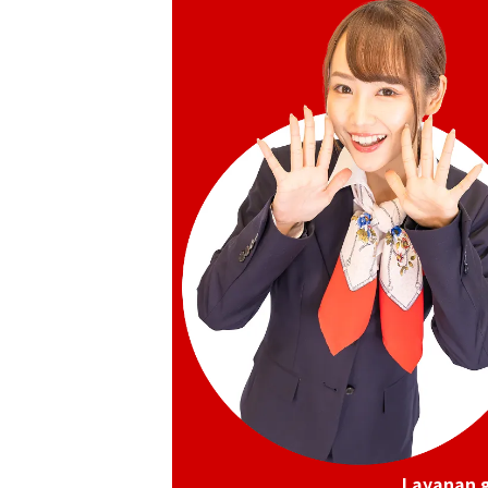
Audemars Piguet Royal Oak Automatic
Anniversary 15510ST.OO.1320ST.02
Referensi Harga Buyback
Rp 795.974.760
Tanggal Pembelian: April 2026
Layanan g