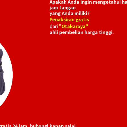
Apakah Anda ingin mengetahui h
jam tangan
yang Anda miliki?
 50th
Audemars Piguet Royal Oak Automatic
Penaksiran gratis
15500ST.OO.1220ST.01
dari
"Otakaraya"
Referensi Harga Buyback
ahli pembelian harga tinggi.
Rp 815.888.970
Tanggal Pembelian: Januari 2026
ratis 24 jam, hubungi kapan saja!