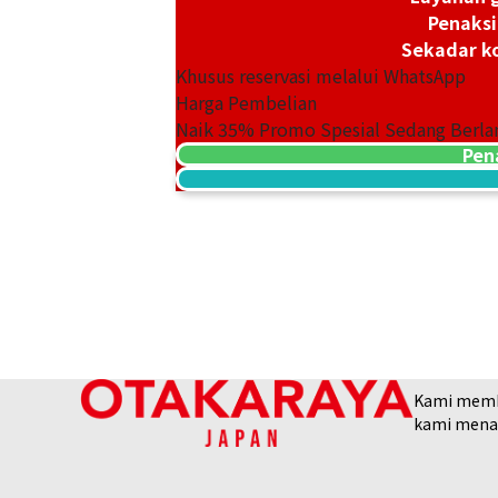
Penaksi
Sekadar ko
Khusus reservasi melalui WhatsApp
Harga Pembelian
Naik
35
% Promo Spesial Sedang Berla
Audemars Piguet Royal Oak Automatic
Pen
15500ST.OO.1220ST.03
Referensi Harga Buyback
Rp 747.451.920
Tanggal Pembelian: Juni 2026
Kami membel
kami menaw