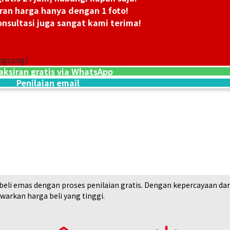
ran harga hanya dengan 1 foto!
nsultasi juga sangat kami terima!
ngsung!
Audemars Piguet Royal Oak Automatic
aksiran gratis via WhatsApp
15500ST.OO.1220ST.02
Penilaian email
Referensi Harga Buyback
Rp 752.393.040
Tanggal Pembelian: Mei 2026
i emas dengan proses penilaian gratis. Dengan kepercayaan dan rek
arkan harga beli yang tinggi.