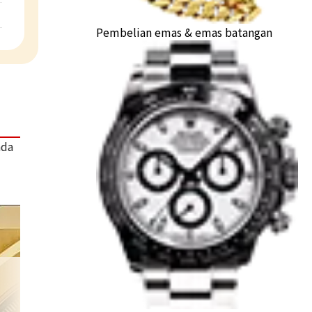
Pembelian emas & emas batangan
ada