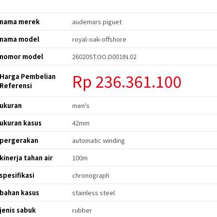
nama merek
audemars piguet
nama model
royal-oak-offshore
nomor model
26020ST.OO.D001IN.02
Rp 236.361.100
Harga Pembelian
Referensi
ukuran
men's
ukuran kasus
42mm
pergerakan
automatic winding
kinerja tahan air
100m
spesifikasi
chronograph
bahan kasus
stainless steel
jenis sabuk
rubber