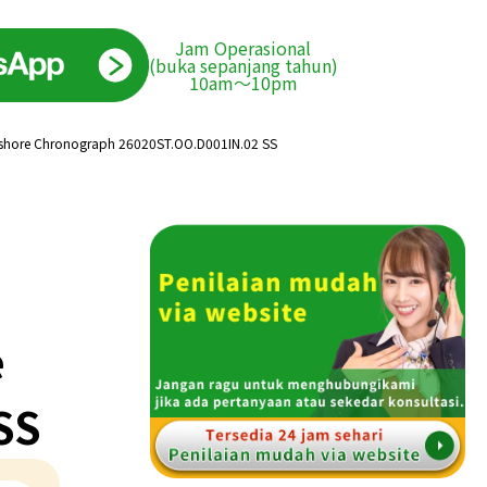
Jam Operasional
(buka sepanjang tahun)
10am〜10pm
ffshore Chronograph 26020ST.OO.D001IN.02 SS
e
SS