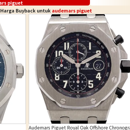
rs piguet
i Harga Buyback untuk
audemars piguet
Audemars Piguet Royal Oak Offshore Chronogr