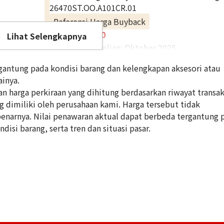
26470ST.OO.A101CR.01
Referensi Harga Buyback
Lihat Selengkapnya
Rp 305.647.370
Tanggal Pembelian: Oktober 2025
antung pada kondisi barang dan kelengkapan aksesori atau
inya.
 harga perkiraan yang dihitung berdasarkan riwayat transak
ng dimiliki oleh perusahaan kami. Harga tersebut tidak
enarnya. Nilai penawaran aktual dapat berbeda tergantung 
disi barang, serta tren dan situasi pasar.