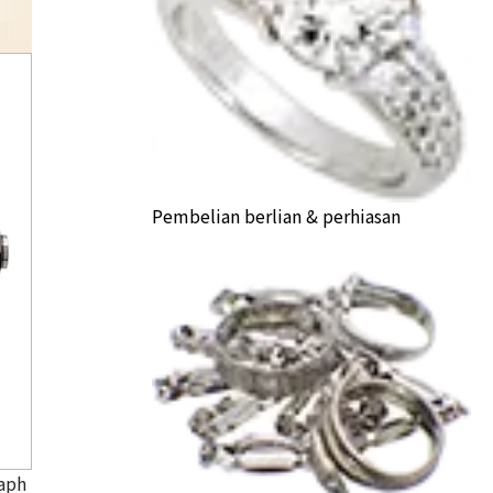
royal-oak-offshore
Pembelian berlian & perhiasan
aph