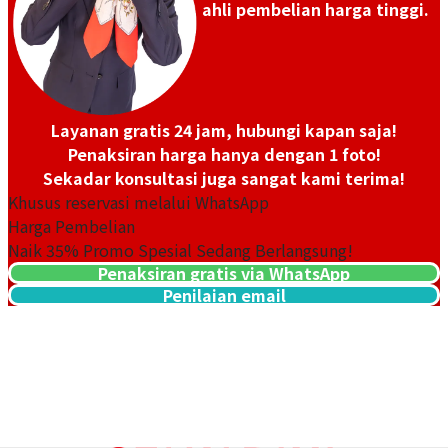
ahli pembelian harga tinggi.
Tanggal Pembelian: Februari
Tanggal Pembelian:
2024
September 2023
Layanan gratis 24 jam, hubungi kapan saja!
Penaksiran harga hanya dengan 1 foto!
Sekadar konsultasi juga sangat kami terima!
Khusus reservasi melalui WhatsApp
Harga Pembelian
Naik
35
% Promo Spesial Sedang Berlangsung!
Penaksiran gratis via WhatsApp
Omega Constellation
Omega Constellation
Penilaian email
131.10.28.60.11.001
1512.30
Referensi Harga Buyback
Referensi Harga Buyback
Rp 34.072.320
Rp 9.302.640
Tanggal Pembelian: Mei 2026
Tanggal Pembelian: Mei 2026