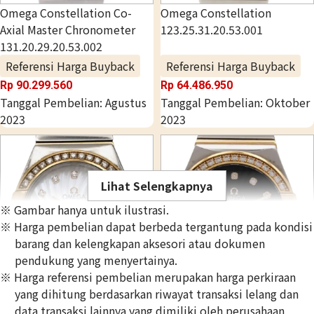
Omega Constellation Co-
Omega Constellation
Axial Master Chronometer
123.25.31.20.53.001
131.20.29.20.53.002
Referensi Harga Buyback
Referensi Harga Buyback
Rp 90.299.560
Rp 64.486.950
Tanggal Pembelian: Agustus
Tanggal Pembelian: Oktober
2023
2023
Lihat Selengkapnya
※ Gambar hanya untuk ilustrasi.
※ Harga pembelian dapat berbeda tergantung pada kondisi
barang dan kelengkapan aksesori atau dokumen
pendukung yang menyertainya.
※ Harga referensi pembelian merupakan harga perkiraan
yang dihitung berdasarkan riwayat transaksi lelang dan
Omega Constellation
Omega Constellation
data transaksi lainnya yang dimiliki oleh perusahaan
123.25.27.60.55.006
123.25.27.20.57.006