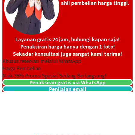
ahli pembelian harga tinggi.
Tanggal Pembelian: Februari
Tanggal Pembelian:
2024
September 2023
Layanan gratis 24 jam, hubungi kapan saja!
Penaksiran harga hanya dengan 1 foto!
Sekadar konsultasi juga sangat kami terima!
Khusus reservasi melalui WhatsApp
Harga Pembelian
Naik
35
% Promo Spesial Sedang Berlangsung!
Penaksiran gratis via WhatsApp
Omega Constellation
Omega Constellation
Penilaian email
131.10.28.60.11.001
1512.30
Referensi Harga Buyback
Referensi Harga Buyback
Rp 34.072.320
Rp 9.302.640
Tanggal Pembelian: Mei 2026
Tanggal Pembelian: Mei 2026