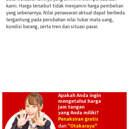
kami. Harga tersebut tidak menjamin harga pembelian
Referensi Harga Buyback
Referensi Harga Buyback
yang sebenarnya. Nilai penawaran aktual dapat berbeda
Rp 44.813.360
Rp 41.991.360
tergantung pada perubahan nilai tukar mata uang,
Tanggal Pembelian:
Tanggal Pembelian:
kondisi barang, serta tren dan situasi pasar.
September 2025
September 2025
Apakah Anda ingin
mengetahui harga
Omega Constellation
Omega Constellation Blush
jam tangan
123.25.27.20.05.001
123.20.24.60.57.001
yang Anda miliki?
Referensi Harga Buyback
Referensi Harga Buyback
Penaksiran gratis
dari
"Otakaraya"
Rp 48.231.680
Rp 25.534.600