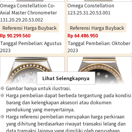
Omega Constellation Co-
Omega Constellation
Axial Master Chronometer
123.25.31.20.53.001
131.20.29.20.53.002
Referensi Harga Buyback
Referensi Harga Buyback
Rp 90.299.560
Rp 64.486.950
Tanggal Pembelian: Agustus
Tanggal Pembelian: Oktober
2023
2023
Lihat Selengkapnya
※ Gambar hanya untuk ilustrasi.
※ Harga pembelian dapat berbeda tergantung pada kondisi
barang dan kelengkapan aksesori atau dokumen
pendukung yang menyertainya.
※ Harga referensi pembelian merupakan harga perkiraan
yang dihitung berdasarkan riwayat transaksi lelang dan
Omega Constellation
Omega Constellation
data transaksi lainnya yang dimiliki oleh perusahaan
123.25.27.60.55.006
123.25.27.20.57.006