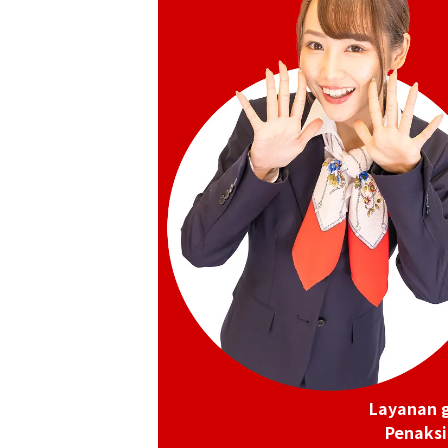
Omega Constellation 123.25.27.60.55.
Referensi Harga Buyback
Rp 44.813.360
Tanggal Pembelian: September 2025
Layanan g
Penaksi