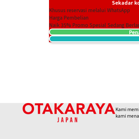
Sekadar ko
Khusus reservasi melalui WhatsApp
Harga Pembelian
Omega Constellation 123.25.27.20.05.
Naik
35
% Promo Spesial Sedang Berla
Referensi Harga Buyback
Pen
Rp 48.231.680
Tanggal Pembelian: Februari 2024
Kami membel
kami menaw