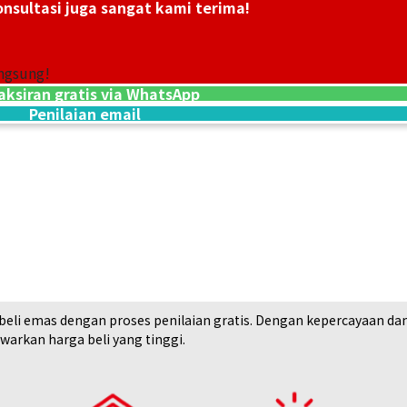
nsultasi juga sangat kami terima!
001
Omega Constellation Blush 123.20.24.60.57.00
ngsung!
Referensi Harga Buyback
aksiran gratis via WhatsApp
Penilaian email
Rp 25.534.600
Tanggal Pembelian: September 2023
i emas dengan proses penilaian gratis. Dengan kepercayaan dan rek
arkan harga beli yang tinggi.