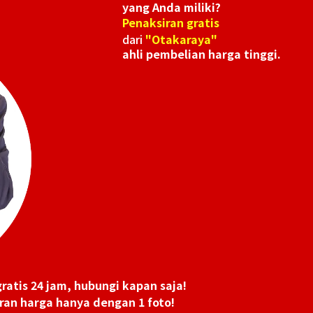
yang Anda miliki?
006
Omega Constellation 123.25.27.20.57.006
Penaksiran gratis
Referensi Harga Buyback
dari
"Otakaraya"
ahli pembelian harga tinggi.
Rp 41.991.360
Tanggal Pembelian: September 2025
ratis 24 jam, hubungi kapan saja!
ran harga hanya dengan 1 foto!