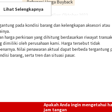
Referensi Harga Buyback
Lihat Selengkapnya
Rp 64.486.950
Tanggal Pembelian: Oktober 2023
antung pada kondisi barang dan kelengkapan aksesori atau
inya.
 harga perkiraan yang dihitung berdasarkan riwayat transak
ng dimiliki oleh perusahaan kami. Harga tersebut tidak
enarnya. Nilai penawaran aktual dapat berbeda tergantung 
disi barang, serta tren dan situasi pasar.
Apakah Anda ingin mengetahui h
jam tangan