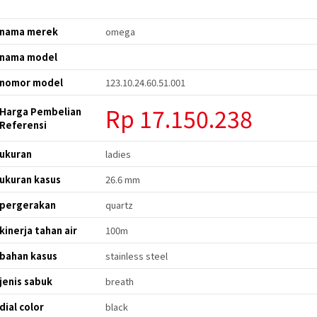
nama merek
omega
nama model
nomor model
123.10.24.60.51.001
Rp 17.150.238
Harga Pembelian
Referensi
ukuran
ladies
ukuran kasus
26.6 mm
pergerakan
quartz
kinerja tahan air
100m
bahan kasus
stainless steel
jenis sabuk
breath
dial color
black