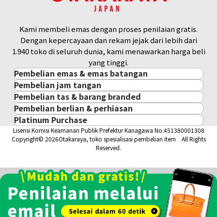
Kami membeli emas dengan proses penilaian gratis.
Dengan kepercayaan dan rekam jejak dari lebih dari
1.940 toko di seluruh dunia, kami menawarkan harga beli
yang tinggi.
Pembelian emas & emas batangan
Pembelian jam tangan
Pembelian emas & emas batangan
Pembelian tas & barang branded
Pembelian jam tangan
Emas Batangan / Gold Bar
Pembelian berlian & perhiasan
Pembelian tas & barang branded
ROLEX
Koin Emas
Omega Constellation
Omega Constellation
Platinum Purchase
Pembelian berlian & perhiasan
Cartier
PATEK PHILIPPE
Harga Pasar Emas / Kurs Emas
123.15.27.60.05.002
1631.77.12
Lisensi Komisi Keamanan Publik Prefektur Kanagawa No.451380001308
Platinum
Berlian
LOUIS VUITTON
AUDEMARS PIGUET
Aksesoris Emas
Copyright© 2026Otakaraya, toko spesialisasi pembelian item All Rights
Referensi Harga Buyback
Referensi Harga Buyback
Zamrud
Hermès
VACHERON CONSTANTIN
Cincin Emas
Reserved.
Safir
Rp 27.549.250
CHANEL
Rp 16.256.240
A. LANGE & SÖHNE
Kalung/Liontin Emas
Tanggal Pembelian: Juni
Tanggal Pembelian:
Rubi
CELINE
BREGUEST
2024
November 2023
Fendi
Dior
Gucci