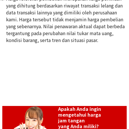
yang dihitung berdasarkan riwayat transaksi lelang dan
Omega Constellation
Omega Constellation
data transaksi lainnya yang dimiliki oleh perusahaan
123.25.27.60.55.006
123.25.27.20.57.006
kami. Harga tersebut tidak menjamin harga pembelian
Referensi Harga Buyback
Referensi Harga Buyback
yang sebenarnya. Nilai penawaran aktual dapat berbeda
Rp 44.813.360
Rp 41.991.360
tergantung pada perubahan nilai tukar mata uang,
Tanggal Pembelian:
Tanggal Pembelian:
kondisi barang, serta tren dan situasi pasar.
September 2025
September 2025
Apakah Anda ingin
mengetahui harga
Omega Constellation
Omega Constellation Blush
jam tangan
123.25.27.20.05.001
123.20.24.60.57.001
yang Anda miliki?