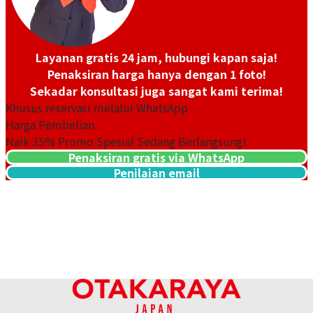
Layanan gratis 24 jam, hubungi kapan saja!
Penaksiran harga hanya dengan 1 foto!
Sekadar konsultasi juga sangat kami terima!
Khusus reservasi melalui WhatsApp
Harga Pembelian
Naik
35
% Promo Spesial Sedang Berlangsung!
Bulgari Bvlgari Bvlgari
Bulgari Bvlgari Bvlgari
Penaksiran gratis via WhatsApp
BB30GL
BBW33GG
Penilaian email
Referensi Harga Buyback
Referensi Harga Buyback
Rp 44.683.050
Rp 252.918.400
Tanggal Pembelian:
Tanggal Pembelian: Oktober
Desember 2025
2025