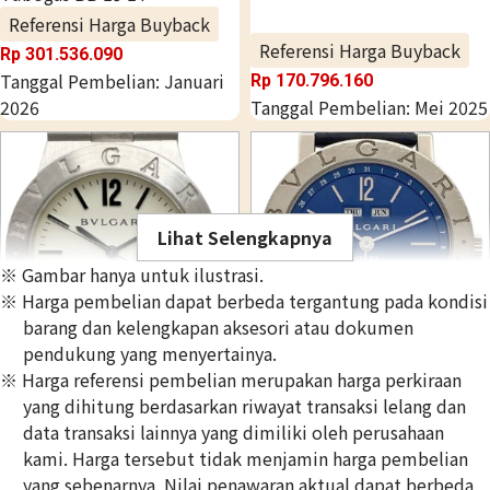
Referensi Harga Buyback
Referensi Harga Buyback
Rp 301.536.090
Tanggal Pembelian: Januari
Rp 170.796.160
2026
Tanggal Pembelian: Mei 2025
Lihat Selengkapnya
※ Gambar hanya untuk ilustrasi.
※ Harga pembelian dapat berbeda tergantung pada kondisi
barang dan kelengkapan aksesori atau dokumen
pendukung yang menyertainya.
※ Harga referensi pembelian merupakan harga perkiraan
Bulgari Diagono LCW35G
Bulgari Bvlgari Bvlgari
yang dihitung berdasarkan riwayat transaksi lelang dan
BBW38GLAC
data transaksi lainnya yang dimiliki oleh perusahaan
Referensi Harga Buyback
Referensi Harga Buyback
kami. Harga tersebut tidak menjamin harga pembelian
Rp 321.680.590
Rp 105.516.600
yang sebenarnya. Nilai penawaran aktual dapat berbeda