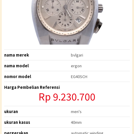
nama merek
bvlgari
nama model
ergon
nomor model
EG40SCH
Harga Pembelian Referensi
Rp 9.230.700
ukuran
men's
ukuran kasus
40mm
pergerakan
automatic winding