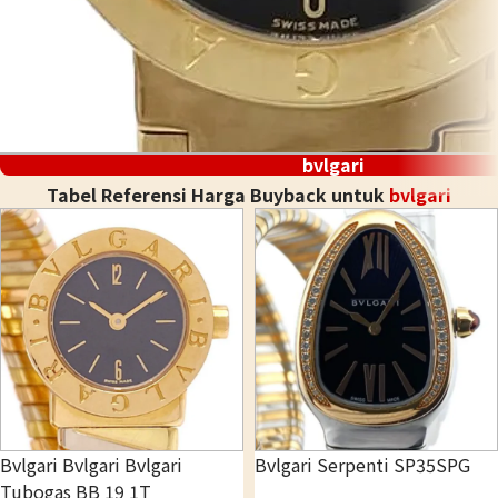
bvlgari
Tabel Referensi Harga Buyback untuk
bvlgari
Bvlgari Bvlgari Bvlgari
Bvlgari Serpenti SP35SPG
Tubogas BB 19 1T