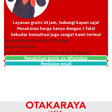
Layanan gratis 24 jam, hubungi kapan saja!
Penaksiran harga hanya dengan 1 foto!
Sekadar konsultasi juga sangat kami terima!
Khusus reservasi melalui WhatsApp
Harga Pembelian
Naik
35
% Promo Spesial Sedang Berlangsung!
Penaksiran gratis via WhatsApp
Penilaian email
Platinum (Pt1000) Tanaka Precious Metals ingot 10g x 2 Swis
1g x 1 Total 33g
33,1g
Referensi Harga Buyback
Rp 48.034.058