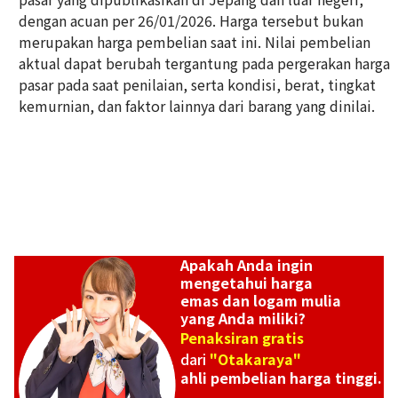
dengan acuan per 26/01/2026. Harga tersebut bukan
Platinum (Pt1000) Ishifuku Metal Industry Ingot 200g
merupakan harga pembelian saat ini. Nilai pembelian
200g
aktual dapat berubah tergantung pada pergerakan harga
Referensi Harga Buyback
pasar pada saat penilaian, serta kondisi, berat, tingkat
Rp 290.236.000
kemurnian, dan faktor lainnya dari barang yang dinilai.
Apakah Anda ingin
mengetahui harga
emas dan logam mulia
yang Anda miliki?
Penaksiran gratis
dari
"Otakaraya"
ahli pembelian harga tinggi.