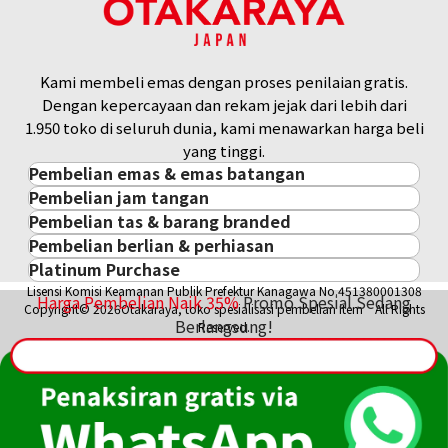
Kami membeli emas dengan proses penilaian gratis.
Dengan kepercayaan dan rekam jejak dari lebih dari
1.950 toko di seluruh dunia, kami menawarkan harga beli
yang tinggi.
Pembelian emas & emas batangan
Pembelian jam tangan
Pembelian emas & emas batangan
Pembelian tas & barang branded
Pembelian jam tangan
Emas Batangan / Gold Bar
Pembelian berlian & perhiasan
Pembelian tas & barang branded
ROLEX
Koin Emas
Platinum Purchase
Pembelian berlian & perhiasan
Cartier
PATEK PHILIPPE
Harga Pasar Emas / Kurs Emas
Lisensi Komisi Keamanan Publik Prefektur Kanagawa No.451380001308
Platinum
Berlian
LOUIS VUITTON
AUDEMARS PIGUET
Harga Pembelian Naik
35
%
Promo Spesial Sedang
Aksesoris Emas
Copyright© 2026Otakaraya, toko spesialisasi pembelian item All Rights
Zamrud
Hermès
Berlangsung!
VACHERON CONSTANTIN
Cincin Emas
Reserved.
Safir
CHANEL
A. LANGE & SÖHNE
Kalung/Liontin Emas
Rubi
CELINE
BREGUEST
Fendi
Dior