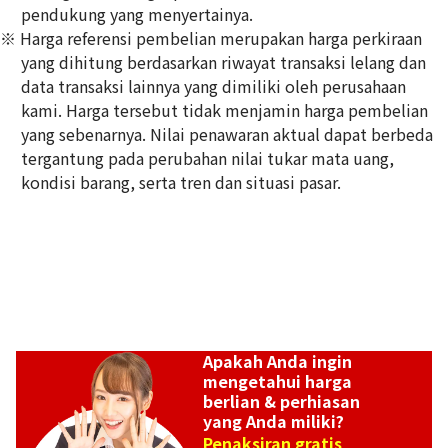
pendukung yang menyertainya.
※ Harga referensi pembelian merupakan harga perkiraan
Pt･Pm900 Star Sapphire Diamond Ring 10.97ct
yang dihitung berdasarkan riwayat transaksi lelang dan
Referensi Harga Buyback
data transaksi lainnya yang dimiliki oleh perusahaan
Rp
49.529.478
kami. Harga tersebut tidak menjamin harga pembelian
yang sebenarnya. Nilai penawaran aktual dapat berbeda
tergantung pada perubahan nilai tukar mata uang,
kondisi barang, serta tren dan situasi pasar.
Apakah Anda ingin
mengetahui harga
berlian & perhiasan
yang Anda miliki?
Penaksiran gratis