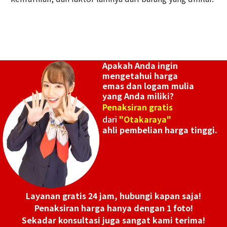
Apakah Anda ingin
mengetahui harga
emas dan logam mulia
yang Anda miliki?
Penaksiran gratis
dari
"Otakaraya"
ahli pembelian harga tinggi.
Layanan gratis 24 jam, hubungi kapan saja!
Penaksiran harga hanya dengan 1 foto!
Sekadar konsultasi juga sangat kami terima!