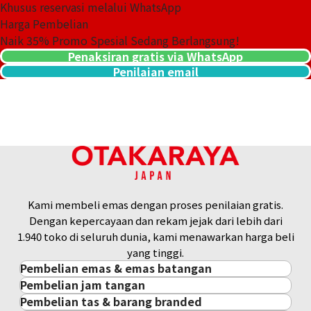
Khusus reservasi melalui WhatsApp
Harga Pembelian
Naik
35
% Promo Spesial Sedang Berlangsung!
Penaksiran gratis via WhatsApp
Penilaian email
Kami membeli emas dengan proses penilaian gratis.
Dengan kepercayaan dan rekam jejak dari lebih dari
1.940 toko di seluruh dunia, kami menawarkan harga beli
yang tinggi.
Pembelian emas & emas batangan
Pembelian jam tangan
Pembelian emas & emas batangan
Pembelian tas & barang branded
Pembelian jam tangan
Emas Batangan / Gold Bar