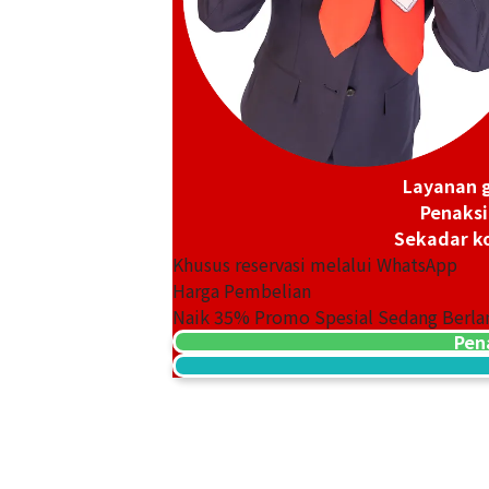
Layanan g
Penaksi
Sekadar ko
Khusus reservasi melalui WhatsApp
Harga Pembelian
Naik
35
% Promo Spesial Sedang Berla
Pen