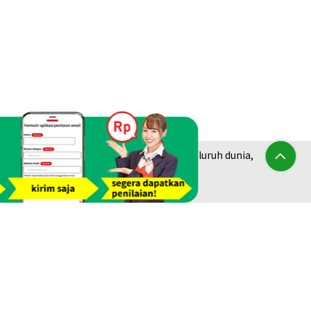
am jejak dari lebih dari 1.940 toko di seluruh dunia,
berlian &
Platinum Purchase