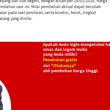
Jepang dan luar negeri, dengan acuan per 29/01/2026. Harga
belian saat ini. Nilai pembelian aktual dapat berubah
ar pada saat penilaian, serta kondisi, berat, tingkat
arang yang dinilai.
Apakah Anda ingin mengetahui h
emas dan logam mulia
yang Anda miliki?
Penaksiran gratis
dari
"Otakaraya"
ahli pembelian harga tinggi.