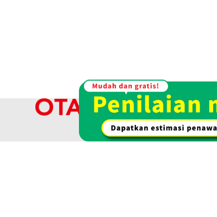
Kami membel
kami menaw
Pembelian emas & emas
Pembelian jam 