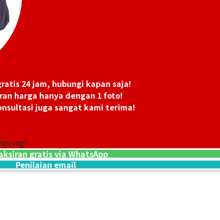
ratis 24 jam, hubungi kapan saja!
ran harga hanya dengan 1 foto!
nsultasi juga sangat kami terima!
ngsung!
aksiran gratis via WhatsApp
Penilaian email