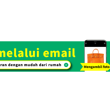
i emas dengan proses penilaian gratis. Dengan kepercayaan dan rek
arkan harga beli yang tinggi.
Toko Spesialisasi
Lihat Daftar Barang yang
Pembelian. OTAKARAYA TOP
Kami Beli
Pembelian tas & barang
Pembelian 
tangan