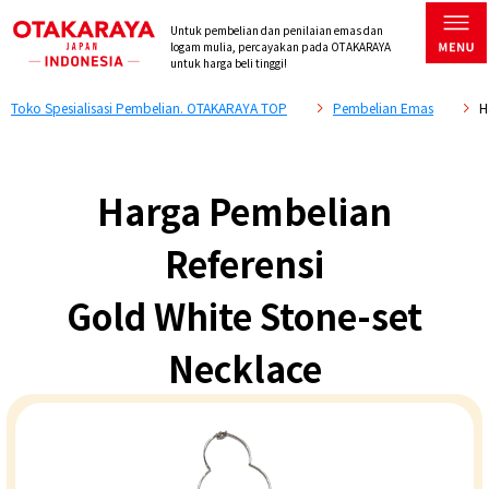
Untuk pembelian dan penilaian emas dan
logam mulia, percayakan pada OTAKARAYA
untuk harga beli tinggi!
Toko Spesialisasi Pembelian. OTAKARAYA TOP
Pembelian Emas
H
Harga Pembelian
Referensi
Gold White Stone-set
Necklace