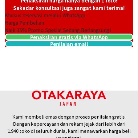
Penaksiran harga hanya dengan 1 foto!
Sekadar konsultasi juga sangat kami terima!
Khusus reservasi melalui WhatsApp
Harga Pembelian
Naik
35
% Promo Spesial Sedang Berlangsung!
Penaksiran gratis via WhatsApp
Penilaian email
Platinum (Pt1000) Maple Leaf Coin 1/4 oz 6 pieces set
46,7g
Referensi Harga Buyback
Kami membeli emas dengan proses penilaian gratis.
Rp 67.770.106
Dengan kepercayaan dan rekam jejak dari lebih dari
1.940 toko di seluruh dunia, kami menawarkan harga beli
yang tinggi.