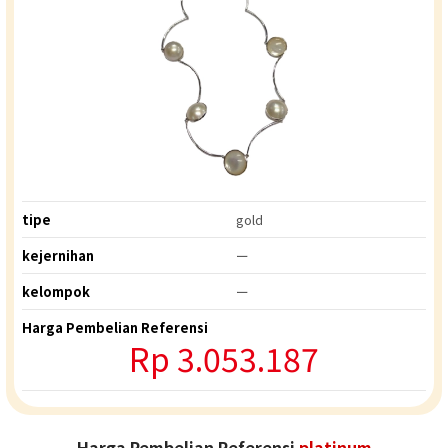
tipe
gold
kejernihan
ー
kelompok
ー
Harga Pembelian Referensi
Rp
3.053.187
Harga Pembelian Referensi
platinum