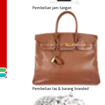
Pembelian jam tangan
ihei bracelet
a Buyback
Pembelian tas & barang branded