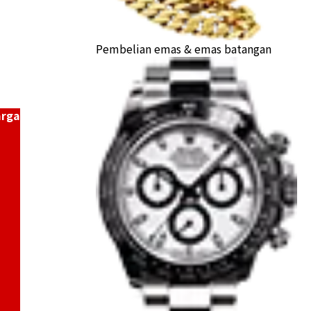
ihei bracelet
Pembelian emas & emas batangan
a Buyback
arga