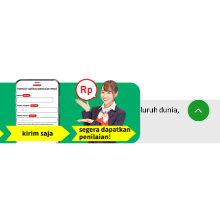
am jejak dari lebih dari 1.940 toko di seluruh dunia,
berlian &
Platinum Purchase