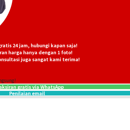
ratis 24 jam, hubungi kapan saja!
ran harga hanya dengan 1 foto!
nsultasi juga sangat kami terima!
ngsung!
aksiran gratis via WhatsApp
18K gold (K18) K
Penilaian email
50,7g
Referensi Harg
Rp 113.153.680