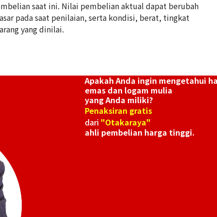
belian saat ini. Nilai pembelian aktual dapat berubah
ar pada saat penilaian, serta kondisi, berat, tingkat
18K gold (K18) K
arang yang dinilai.
95,8g
Referensi Harg
Rp 213.809.122
Apakah Anda ingin mengetahui h
emas dan logam mulia
yang Anda miliki?
Penaksiran gratis
dari
"Otakaraya"
ahli pembelian harga tinggi.