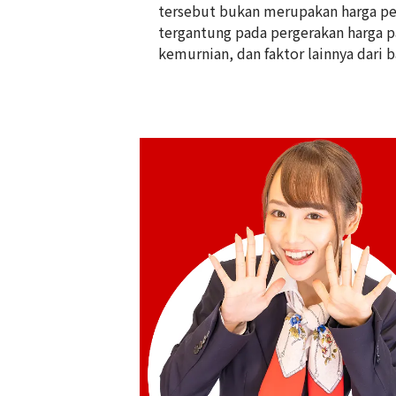
tersebut bukan merupakan harga pem
tergantung pada pergerakan harga pas
18K gold (K18) Kihei bracelet
kemurnian, dan faktor lainnya dari b
100,4g
Referensi Harga Buyback
Rp 224.075.531