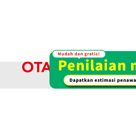
Rp 99.093.163
Kami membel
kami menaw
Pembelian emas & emas
Pembelian jam 