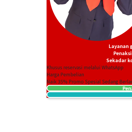
Layanan g
Penaksi
Sekadar ko
Khusus reservasi melalui WhatsApp
Harga Pembelian
Naik
35
% Promo Spesial Sedang Berla
Pen
18K gold (K18) Kihei bracelet
50,9g
Referensi Harga Buyback
Rp 113.600.045