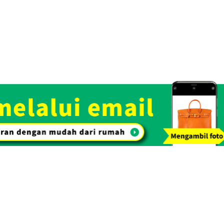
Rp 67.401.206
i emas dengan proses penilaian gratis. Dengan kepercayaan dan rek
arkan harga beli yang tinggi.
Toko Spesialisasi
Lihat Daftar Barang yang
Pembelian. OTAKARAYA TOP
Kami Beli
Pembelian tas & barang
Pembelian 
tangan