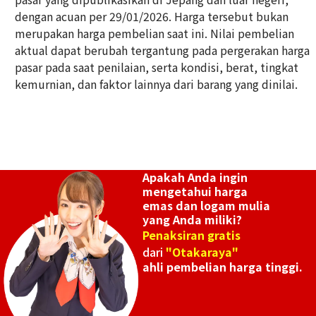
dengan acuan per 29/01/2026. Harga tersebut bukan
24K Gold (K24) Calendar Shinsei Kogyo Inu
merupakan harga pembelian saat ini. Nilai pembelian
aktual dapat berubah tergantung pada pergerakan harga
pasar pada saat penilaian, serta kondisi, berat, tingkat
kemurnian, dan faktor lainnya dari barang yang dinilai.
Apakah Anda ingin
mengetahui harga
emas dan logam mulia
yang Anda miliki?
Penaksiran gratis
dari
"Otakaraya"
ahli pembelian harga tinggi.