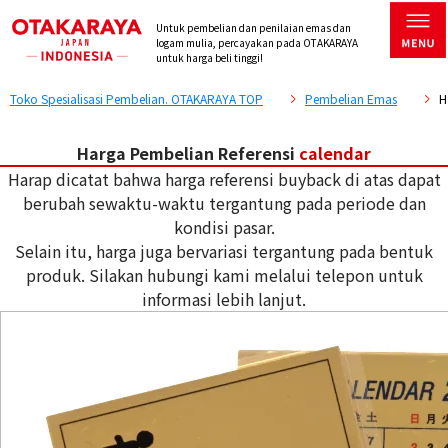
Untuk pembelian dan penilaian emas dan
logam mulia, percayakan pada OTAKARAYA
untuk harga beli tinggi!
Toko Spesialisasi Pembelian. OTAKARAYA TOP
Pembelian Emas
H
Harga Pembelian Referensi
calendar
Harap dicatat bahwa harga referensi buyback di atas dapat
berubah sewaktu-waktu tergantung pada periode dan
kondisi pasar.
Selain itu, harga juga bervariasi tergantung pada bentuk
produk. Silakan hubungi kami melalui telepon untuk
informasi lebih lanjut.