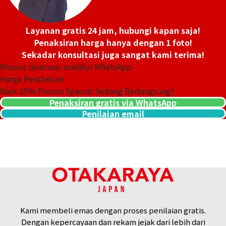
Layanan gratis 24 jam, hubungi kapan saja!
Penaksiran harga hanya dengan 1 foto!
Sekadar konsultasi juga sangat kami terima!
Khusus reservasi melalui WhatsApp
Harga Pembelian
Naik
35
% Promo Spesial Sedang Berlangsung!
Penaksiran gratis via WhatsApp
Penilaian email
18K gold (K18) cameo
41,2g
Referensi Harga Buyback
Rp 91.951.314
Kami membeli emas dengan proses penilaian gratis.
Dengan kepercayaan dan rekam jejak dari lebih dari