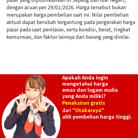
dengan acuan per 29/01/2026. Harga tersebut bukan
18K gold (K18) belt buckle
merupakan harga pembelian saat ini. Nilai pembelian
50,1g
aktual dapat berubah tergantung pada pergerakan harga
Referensi Harga Buyback
pasar pada saat penilaian, serta kondisi, berat, tingkat
Rp 111.814.583
kemurnian, dan faktor lainnya dari barang yang dinilai.
Apakah Anda ingin
mengetahui harga
emas dan logam mulia
yang Anda miliki?
Penaksiran gratis
dari
"Otakaraya"
ahli pembelian harga tinggi.