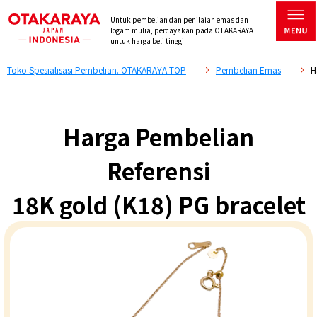
Untuk pembelian dan penilaian emas dan
logam mulia, percayakan pada OTAKARAYA
untuk harga beli tinggi!
Toko Spesialisasi Pembelian. OTAKARAYA TOP
Pembelian Emas
H
Harga Pembelian
Referensi
18K gold (K18) PG bracelet