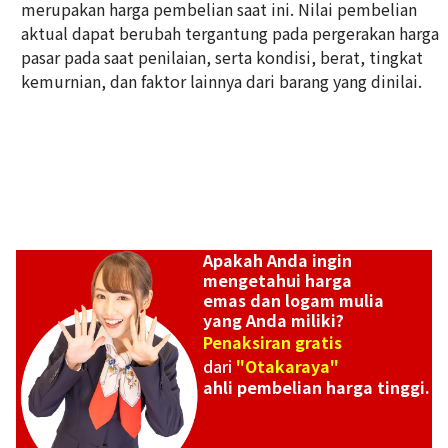
merupakan harga pembelian saat ini. Nilai pembelian
356,8g
aktual dapat berubah tergantung pada pergerakan harga
Referensi Harga Buyback
pasar pada saat penilaian, serta kondisi, berat, tingkat
Rp 796.316.230
kemurnian, dan faktor lainnya dari barang yang dinilai.
Apakah Anda ingin
mengetahui harga
emas dan logam mulia
yang Anda miliki?
Penaksiran gratis
dari
"Otakaraya"
ahli pembelian harga tinggi.