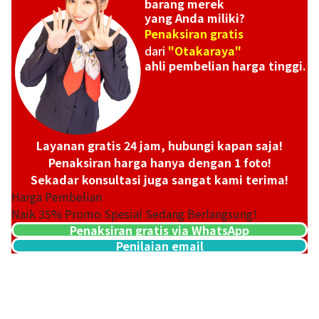
barang merek
yang Anda miliki?
Penaksiran gratis
dari
"Otakaraya"
ahli pembelian harga tinggi.
Layanan gratis 24 jam, hubungi kapan saja!
Penaksiran harga hanya dengan 1 foto!
Sekadar konsultasi juga sangat kami terima!
Harga Pembelian
Naik
35
% Promo Spesial Sedang Berlangsung!
Penaksiran gratis via WhatsApp
John Lobb CHAPEL Double Monk
Penilaian email
Referensi Harga Buyback
Rp
10.290.371