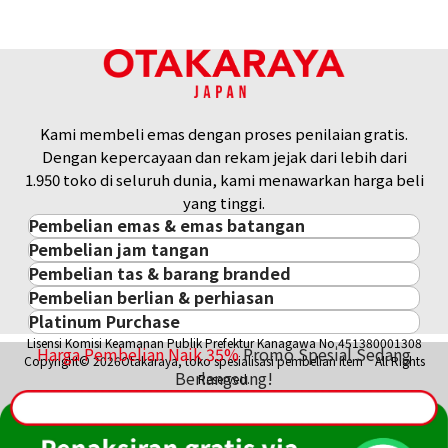
Kami membeli emas dengan proses penilaian gratis.
Dengan kepercayaan dan rekam jejak dari lebih dari
1.950 toko di seluruh dunia, kami menawarkan harga beli
yang tinggi.
Pembelian emas & emas batangan
Pembelian jam tangan
Pembelian emas & emas batangan
Pembelian tas & barang branded
Pembelian jam tangan
Emas Batangan / Gold Bar
Pembelian berlian & perhiasan
Pembelian tas & barang branded
ROLEX
Koin Emas
Platinum Purchase
Pembelian berlian & perhiasan
Cartier
PATEK PHILIPPE
Harga Pasar Emas / Kurs Emas
Lisensi Komisi Keamanan Publik Prefektur Kanagawa No.451380001308
Platinum
Berlian
LOUIS VUITTON
AUDEMARS PIGUET
Harga Pembelian Naik
35
%
Promo Spesial Sedang
Aksesoris Emas
Copyright© 2026Otakaraya, toko spesialisasi pembelian item All Rights
Zamrud
Hermès
Berlangsung!
VACHERON CONSTANTIN
Cincin Emas
Reserved.
Safir
CHANEL
A. LANGE & SÖHNE
Kalung/Liontin Emas
Rubi
CELINE
BREGUEST