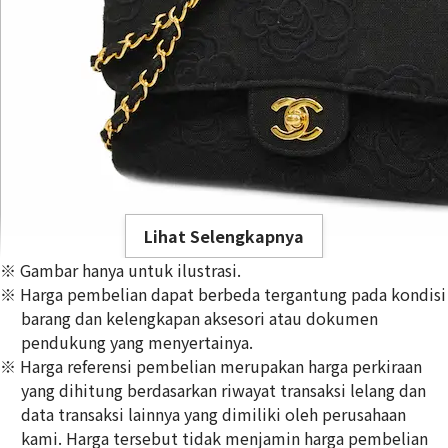
Lihat Selengkapnya
※ Gambar hanya untuk ilustrasi.
※ Harga pembelian dapat berbeda tergantung pada kondisi
barang dan kelengkapan aksesori atau dokumen
pendukung yang menyertainya.
※ Harga referensi pembelian merupakan harga perkiraan
Chanel Camellia Chain Shoulder Bag Canvas Black
yang dihitung berdasarkan riwayat transaksi lelang dan
Referensi Harga Buyback
data transaksi lainnya yang dimiliki oleh perusahaan
Rp
64.795.413
kami. Harga tersebut tidak menjamin harga pembelian