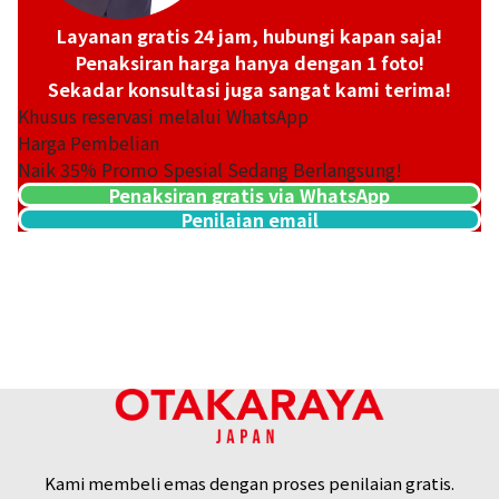
Chanel Matelasse Caviar Skin Chain Shoulder
Layanan gratis 24 jam, hubungi kapan saja!
Penaksiran harga hanya dengan 1 foto!
Sekadar konsultasi juga sangat kami terima!
Khusus reservasi melalui WhatsApp
Harga Pembelian
Naik
35
% Promo Spesial Sedang Berlangsung!
Penaksiran gratis via WhatsApp
Referensi Harga Buyback
Penilaian email
Rp
126.876.882
Kami membeli emas dengan proses penilaian gratis.