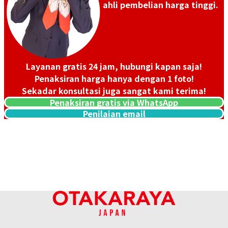
ahli pembelian harga tinggi.
Tanggal Pembelian: Februari
Tanggal Pembelian:
2024
September 2023
Layanan gratis 24 jam, hubungi kapan saja!
Penaksiran harga hanya dengan 1 foto!
Sekadar konsultasi juga sangat kami terima!
Penaksiran gratis via WhatsApp
Penilaian email
Omega Constellation
Omega Constellation
131.10.28.60.11.001
1512.30
Referensi Harga Buyback
Referensi Harga Buyback
Rp 34.072.320
Rp 9.302.640
Tanggal Pembelian: Mei 2026
Tanggal Pembelian: Mei 2026