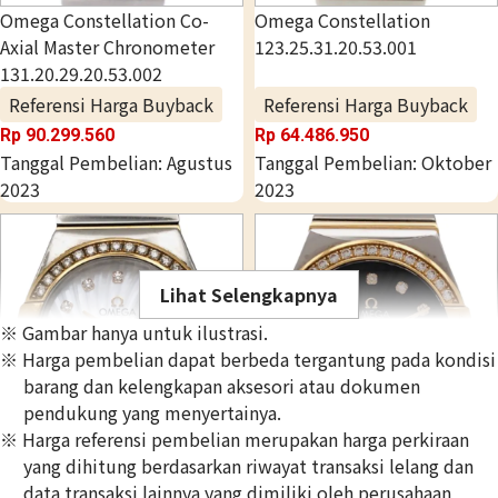
Omega Constellation Co-
Omega Constellation
Axial Master Chronometer
123.25.31.20.53.001
131.20.29.20.53.002
Referensi Harga Buyback
Referensi Harga Buyback
Rp 90.299.560
Rp 64.486.950
Tanggal Pembelian: Agustus
Tanggal Pembelian: Oktober
2023
2023
Lihat Selengkapnya
※ Gambar hanya untuk ilustrasi.
※ Harga pembelian dapat berbeda tergantung pada kondisi
barang dan kelengkapan aksesori atau dokumen
pendukung yang menyertainya.
※ Harga referensi pembelian merupakan harga perkiraan
yang dihitung berdasarkan riwayat transaksi lelang dan
Omega Constellation
Omega Constellation
data transaksi lainnya yang dimiliki oleh perusahaan
123.25.27.60.55.006
123.25.27.20.57.006