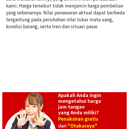
kami. Harga tersebut tidak menjamin harga pembelian
Referensi Harga Buyback
Referensi Harga Buyback
yang sebenarnya. Nilai penawaran aktual dapat berbeda
Rp 44.813.360
Rp 41.991.360
tergantung pada perubahan nilai tukar mata uang,
Tanggal Pembelian:
Tanggal Pembelian:
kondisi barang, serta tren dan situasi pasar.
September 2025
September 2025
Apakah Anda ingin
mengetahui harga
Omega Constellation
Omega Constellation Blush
jam tangan
123.25.27.20.05.001
123.20.24.60.57.001
yang Anda miliki?
Referensi Harga Buyback
Referensi Harga Buyback
Penaksiran gratis
dari
"Otakaraya"
Rp 48.231.680
Rp 25.534.600