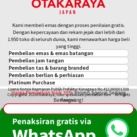
Kami membeli emas dengan proses penilaian gratis.
Dengan kepercayaan dan rekam jejak dari lebih dari
1.950 toko di seluruh dunia, kami menawarkan harga beli
yang tinggi.
Pembelian emas & emas batangan
Pembelian jam tangan
Pembelian emas & emas batangan
Pembelian tas & barang branded
Pembelian jam tangan
Emas Batangan / Gold Bar
Pembelian berlian & perhiasan
Pembelian tas & barang branded
ROLEX
Koin Emas
Platinum Purchase
Pembelian berlian & perhiasan
Cartier
PATEK PHILIPPE
Harga Pasar Emas / Kurs Emas
Lisensi Komisi Keamanan Publik Prefektur Kanagawa No.451380001308
Platinum
Berlian
LOUIS VUITTON
AUDEMARS PIGUET
Harga Pembelian Naik
35
%
Promo Spesial Sedang
Aksesoris Emas
Copyright© 2026Otakaraya, toko spesialisasi pembelian item All Rights
Zamrud
Hermès
Berlangsung!
VACHERON CONSTANTIN
Cincin Emas
Reserved.
Safir
CHANEL
A. LANGE & SÖHNE
Kalung/Liontin Emas
Rubi
CELINE
BREGUEST
Fendi
Dior