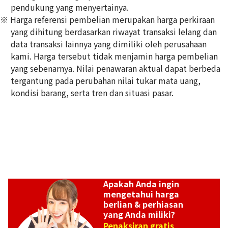
pendukung yang menyertainya.
※ Harga referensi pembelian merupakan harga perkiraan
Pt･Pm900 Star Sapphire Diamond Ring 10.97ct
yang dihitung berdasarkan riwayat transaksi lelang dan
Referensi Harga Buyback
data transaksi lainnya yang dimiliki oleh perusahaan
Rp
49.529.478
kami. Harga tersebut tidak menjamin harga pembelian
yang sebenarnya. Nilai penawaran aktual dapat berbeda
tergantung pada perubahan nilai tukar mata uang,
kondisi barang, serta tren dan situasi pasar.
Apakah Anda ingin
mengetahui harga
berlian & perhiasan
yang Anda miliki?
Penaksiran gratis