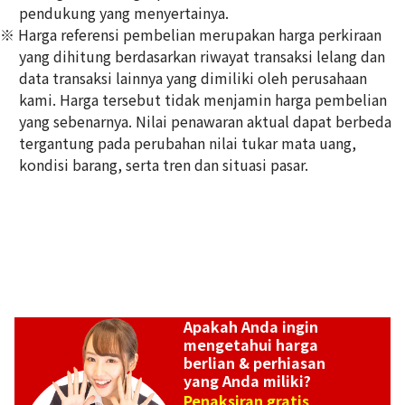
pendukung yang menyertainya.
※ Harga referensi pembelian merupakan harga perkiraan
Pt･Pm900 Star Sapphire Diamond Ring 10.97ct
yang dihitung berdasarkan riwayat transaksi lelang dan
Referensi Harga Buyback
data transaksi lainnya yang dimiliki oleh perusahaan
Rp
49.529.478
kami. Harga tersebut tidak menjamin harga pembelian
yang sebenarnya. Nilai penawaran aktual dapat berbeda
tergantung pada perubahan nilai tukar mata uang,
kondisi barang, serta tren dan situasi pasar.
Apakah Anda ingin
mengetahui harga
berlian & perhiasan
yang Anda miliki?
Penaksiran gratis