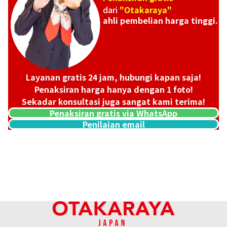
dari
"Otakaraya"
ahli pembelian harga tinggi.
Layanan gratis 24 jam, hubungi kapan saja!
Penaksiran harga hanya dengan 1 foto!
Sekadar konsultasi juga sangat kami terima!
Penaksiran gratis via WhatsApp
Penilaian email
Pt･Pm900 Star Sapphire Diamond Ring 12.05ct
Referensi Harga Buyback
Rp
39.691.431