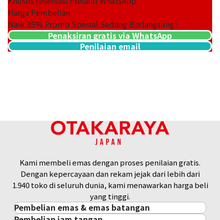
Khusus reservasi melalui WhatsApp
Harga Pembelian
Naik
35
% Promo Spesial Sedang Berlangsung!
Penaksiran gratis via WhatsApp
Penilaian email
Platinum (Pt1000) Maple Leaf Coin 1/4 oz 6 pieces set
46,7g
Referensi Harga Buyback
Kami membeli emas dengan proses penilaian gratis.
Rp 67.770.106
Dengan kepercayaan dan rekam jejak dari lebih dari
1.940 toko di seluruh dunia, kami menawarkan harga beli
yang tinggi.
Pembelian emas & emas batangan
Pembelian jam tangan
Pembelian emas & emas batangan