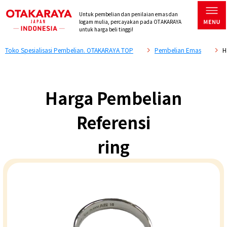
Untuk pembelian dan penilaian emas dan
logam mulia, percayakan pada OTAKARAYA
untuk harga beli tinggi!
Toko Spesialisasi Pembelian. OTAKARAYA TOP
Pembelian Emas
H
Harga Pembelian
Referensi
ring