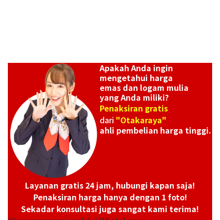
Apakah Anda ingin
mengetahui harga
emas dan logam mulia
yang Anda miliki?
Penaksiran gratis
dari
"Otakaraya"
ahli pembelian harga tinggi.
Platinum (Pt1000) Maple Leaf Coins 2 1/2 oz 2 1/4 oz
46,65g
Referensi Harga Buyback
Layanan gratis 24 jam, hubungi kapan saja!
Rp 67.697.547
Penaksiran harga hanya dengan 1 foto!
Sekadar konsultasi juga sangat kami terima!