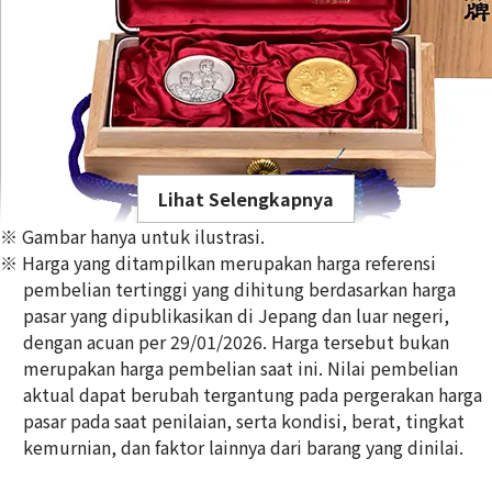
Lihat Selengkapnya
※ Gambar hanya untuk ilustrasi.
※ Harga yang ditampilkan merupakan harga referensi
pembelian tertinggi yang dihitung berdasarkan harga
pasar yang dipublikasikan di Jepang dan luar negeri,
dengan acuan per 29/01/2026. Harga tersebut bukan
Gold Platinum (K24/Sv1000) Meiji 100th Anniversary Statue
merupakan harga pembelian saat ini. Nilai pembelian
Silver Medal Set
aktual dapat berubah tergantung pada pergerakan harga
100g
pasar pada saat penilaian, serta kondisi, berat, tingkat
Referensi Harga Buyback
kemurnian, dan faktor lainnya dari barang yang dinilai.
Rp
204.733.151