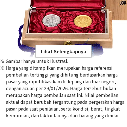
Lihat Selengkapnya
※ Gambar hanya untuk ilustrasi.
※ Harga yang ditampilkan merupakan harga referensi
pembelian tertinggi yang dihitung berdasarkan harga
pasar yang dipublikasikan di Jepang dan luar negeri,
dengan acuan per 29/01/2026. Harga tersebut bukan
Gold Platinum (K24/Sv1000) Meiji 100th Anniversary Statue
merupakan harga pembelian saat ini. Nilai pembelian
Silver Medal Set
aktual dapat berubah tergantung pada pergerakan harga
100g
pasar pada saat penilaian, serta kondisi, berat, tingkat
Referensi Harga Buyback
kemurnian, dan faktor lainnya dari barang yang dinilai.
Rp
204.733.151