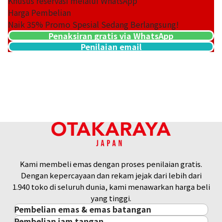
Khusus reservasi melalui WhatsApp
Harga Pembelian
Naik
35
% Promo Spesial Sedang Berlangsung!
Penaksiran gratis via WhatsApp
Penilaian email
Platinum (Pt1000) Maple Leaf Coin 1/4 oz 6 pieces set
46,7g
Referensi Harga Buyback
Kami membeli emas dengan proses penilaian gratis.
Rp 67.770.106
Dengan kepercayaan dan rekam jejak dari lebih dari
1.940 toko di seluruh dunia, kami menawarkan harga beli
yang tinggi.
Pembelian emas & emas batangan
Pembelian jam tangan
Pembelian emas & emas batangan