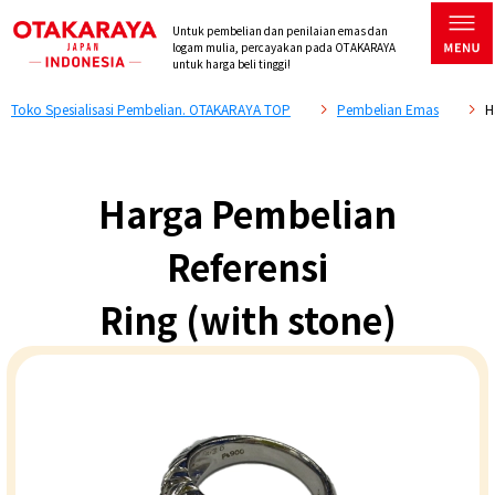
Untuk pembelian dan penilaian emas dan
logam mulia, percayakan pada OTAKARAYA
untuk harga beli tinggi!
Toko Spesialisasi Pembelian. OTAKARAYA TOP
Pembelian Emas
H
Harga Pembelian
Referensi
Ring (with stone)