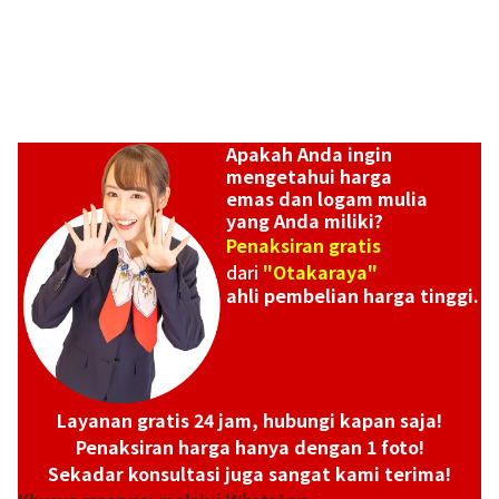
Apakah Anda ingin
mengetahui harga
emas dan logam mulia
yang Anda miliki?
Penaksiran gratis
dari
"Otakaraya"
ahli pembelian harga tinggi.
Platinum (Pt1000) Maple Leaf Coins 2 1/2 oz 2 1/4 oz
46,65g
Referensi Harga Buyback
Layanan gratis 24 jam, hubungi kapan saja!
Rp 67.697.547
Penaksiran harga hanya dengan 1 foto!
Sekadar konsultasi juga sangat kami terima!