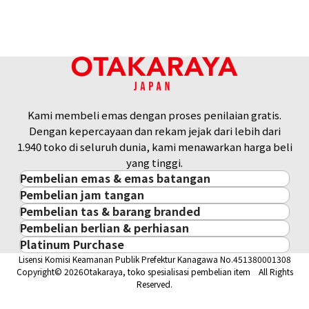
Kami membeli emas dengan proses penilaian gratis.
Dengan kepercayaan dan rekam jejak dari lebih dari
1.940 toko di seluruh dunia, kami menawarkan harga beli
yang tinggi.
Pembelian emas & emas batangan
Pembelian jam tangan
Pembelian emas & emas batangan
Pembelian tas & barang branded
Pembelian jam tangan
Emas Batangan / Gold Bar
Pembelian berlian & perhiasan
Pembelian tas & barang branded
ROLEX
Koin Emas
Platinum Purchase
Pembelian berlian & perhiasan
Cartier
PATEK PHILIPPE
Harga Pasar Emas / Kurs Emas
Lisensi Komisi Keamanan Publik Prefektur Kanagawa No.451380001308
Platinum
Berlian
LOUIS VUITTON
AUDEMARS PIGUET
Aksesoris Emas
Copyright© 2026Otakaraya, toko spesialisasi pembelian item All Rights
Zamrud
Hermès
VACHERON CONSTANTIN
Cincin Emas
Reserved.
Safir
CHANEL
A. LANGE & SÖHNE
Kalung/Liontin Emas