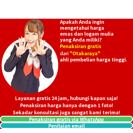
Apakah Anda ingin
mengetahui harga
emas dan logam mulia
yang Anda miliki?
Penaksiran gratis
dari
"Otakaraya"
ahli pembelian harga tinggi.
Layanan gratis 24 jam, hubungi kapan saja!
Penaksiran harga hanya dengan 1 foto!
Sekadar konsultasi juga sangat kami terima!
Penaksiran gratis via WhatsApp
Penilaian email