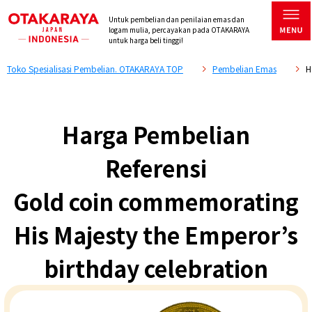
Untuk pembelian dan penilaian emas dan
logam mulia, percayakan pada OTAKARAYA
untuk harga beli tinggi!
Toko Spesialisasi Pembelian. OTAKARAYA TOP
Pembelian Emas
H
Harga Pembelian
Referensi
Gold coin commemorating
His Majesty the Emperor’s
birthday celebration