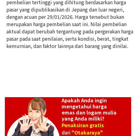
pembelian tertinggi yang dihitung berdasarkan harga
pasar yang dipublikasikan di Jepang dan luar negeri,
dengan acuan per 29/01/2026. Harga tersebut bukan
24K Gold (K24) Golden Wedding Commemorative Gold Coin o
merupakan harga pembelian saat ini. Nilai pembelian
the Emperor and Empress
aktual dapat berubah tergantung pada pergerakan harga
26g
pasar pada saat penilaian, serta kondisi, berat, tingkat
Referensi Harga Buyback
kemurnian, dan faktor lainnya dari barang yang dinilai.
Rp 77.473.344
Apakah Anda ingin
mengetahui harga
emas dan logam mulia
yang Anda miliki?
Penaksiran gratis
dari
"Otakaraya"