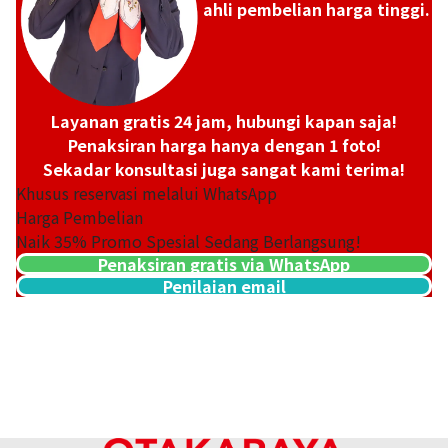
ahli pembelian harga tinggi.
Layanan gratis 24 jam, hubungi kapan saja!
Penaksiran harga hanya dengan 1 foto!
Sekadar konsultasi juga sangat kami terima!
Khusus reservasi melalui WhatsApp
Harga Pembelian
Naik
35
% Promo Spesial Sedang Berlangsung!
Penaksiran gratis via WhatsApp
Penilaian email
24K Gold (K24) Medal Commemorating Emperor Showa and E
West Germany
29,8g
Referensi Harga Buyback
Rp 88.085.999