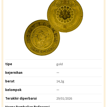
tipe
gold
kejernihan
ー
berat
14,2g
kelompok
ー
Terakhir diperbarui
29/01/2026
Harga Pembelian Referensi