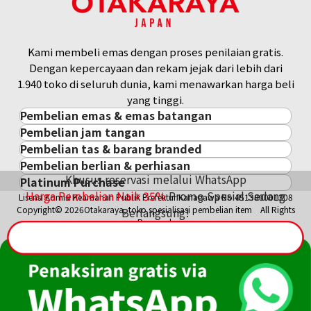
Kami membeli emas dengan proses penilaian gratis.
Dengan kepercayaan dan rekam jejak dari lebih dari
1.940 toko di seluruh dunia, kami menawarkan harga beli
yang tinggi.
Pembelian emas & emas batangan
Pembelian jam tangan
Pembelian emas & emas batangan
Pembelian tas & barang branded
Pembelian jam tangan
Emas Batangan / Gold Bar
Pembelian berlian & perhiasan
Pembelian tas & barang branded
ROLEX
Koin Emas
Khusus reservasi melalui WhatsApp
Platinum Purchase
Pembelian berlian & perhiasan
Cartier
PATEK PHILIPPE
Harga Pasar Emas / Kurs Emas
Harga Pembelian Naik
35
%
Promo Spesial Sedang
Lisensi Komisi Keamanan Publik Prefektur Kanagawa No.451380001308
Platinum
Berlian
LOUIS VUITTON
AUDEMARS PIGUET
Aksesoris Emas
Copyright© 2026Otakaraya, toko spesialisasi pembelian item All Rights
Berlangsung!
Zamrud
Hermès
VACHERON CONSTANTIN
Cincin Emas
Reserved.
Safir
CHANEL
A. LANGE & SÖHNE
Kalung/Liontin Emas
Rubi
CELINE
BREGUEST
Fendi
Dior
Gucci