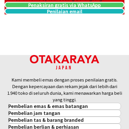
Penaksiran gratis via WhatsApp
Penilaian email
21K gold (K21) FIFA World Cup 1994 USA tournament comm
gold coin
8,3g
Referensi Harga Buyback
Rp 22.011.368
Kami membeli emas dengan proses penilaian gratis.
Dengan kepercayaan dan rekam jejak dari lebih dari
1.940 toko di seluruh dunia, kami menawarkan harga beli
yang tinggi.
Pembelian emas & emas batangan
Pembelian jam tangan
Pembelian emas & emas batangan
Pembelian tas & barang branded
Pembelian jam tangan
Emas Batangan / Gold Bar
Pembelian berlian & perhiasan
Pembelian tas & barang branded
ROLEX
Koin Emas