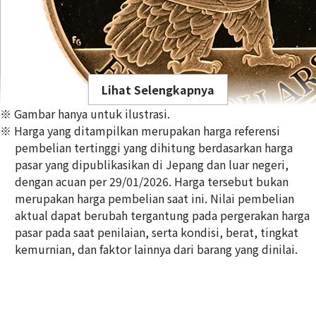
Lihat Selengkapnya
※ Gambar hanya untuk ilustrasi.
※ Harga yang ditampilkan merupakan harga referensi
pembelian tertinggi yang dihitung berdasarkan harga
pasar yang dipublikasikan di Jepang dan luar negeri,
dengan acuan per 29/01/2026. Harga tersebut bukan
21K gold (K21) USA Atlanta Olympic commemorative coin
merupakan harga pembelian saat ini. Nilai pembelian
8,3g
aktual dapat berubah tergantung pada pergerakan harga
Referensi Harga Buyback
pasar pada saat penilaian, serta kondisi, berat, tingkat
Rp 22.011.368
kemurnian, dan faktor lainnya dari barang yang dinilai.