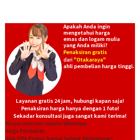
Apakah Anda ingin
mengetahui harga
emas dan logam mulia
yang Anda miliki?
Penaksiran gratis
dari
"Otakaraya"
ahli pembelian harga tinggi.
Layanan gratis 24 jam, hubungi kapan saja!
Penaksiran harga hanya dengan 1 foto!
Sekadar konsultasi juga sangat kami terima!
Khusus reservasi melalui WhatsApp
Harga Pembelian
Naik
35
% Promo Spesial Sedang Berlangsung!