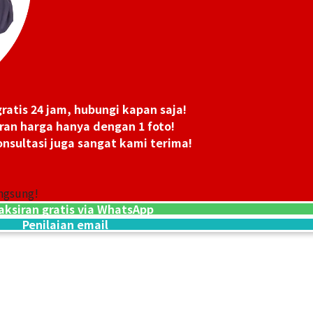
ratis 24 jam, hubungi kapan saja!
ran harga hanya dengan 1 foto!
nsultasi juga sangat kami terima!
ngsung!
aksiran gratis via WhatsApp
24K Gold (K24) C
Penilaian email
1,2g
Referensi Harg
Rp 3.575.693