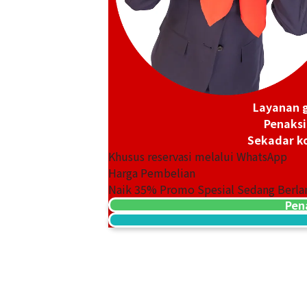
Layanan g
Penaksi
Sekadar ko
Khusus reservasi melalui WhatsApp
Harga Pembelian
Naik
35
% Promo Spesial Sedang Berla
Pen
24K Gold (K24) Cat Gold Coin 1/10oz
3,1g
Referensi Harga Buyback
Rp 9.237.206