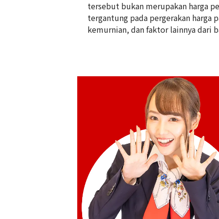
tersebut bukan merupakan harga pem
tergantung pada pergerakan harga pas
24K Gold (K24) Cat Gold Coin 1/5oz
kemurnian, dan faktor lainnya dari b
6,2g
Referensi Harga Buyback
Rp 18.474.413