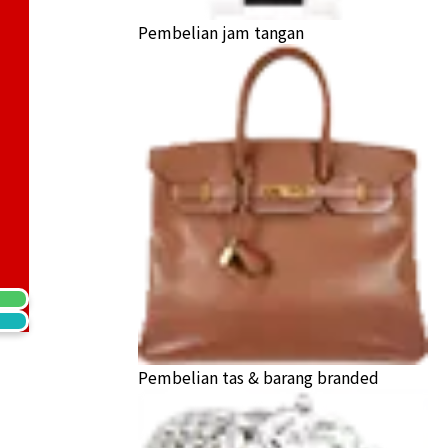
Pembelian jam tangan
at Gold Coin 1/25oz
a Buyback
Pembelian tas & barang branded