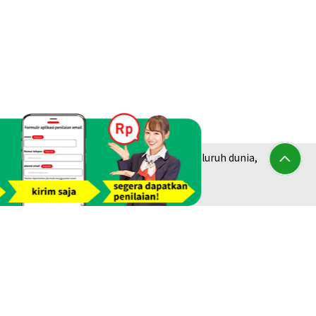
am jejak dari lebih dari 1.940 toko di seluruh dunia,
berlian &
Platinum Purchase