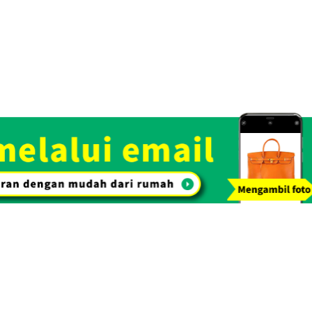
Rp 9.237.206
i emas dengan proses penilaian gratis. Dengan kepercayaan dan rek
arkan harga beli yang tinggi.
Toko Spesialisasi
Lihat Daftar Barang yang
Pembelian. OTAKARAYA TOP
Kami Beli
Pembelian tas & barang
Pembelian 
tangan