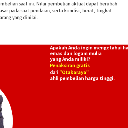
belian saat ini. Nilai pembelian aktual dapat berubah
ar pada saat penilaian, serta kondisi, berat, tingkat
24K Gold (K24) C
arang yang dinilai.
6,2g
Referensi Harg
Rp 18.474.413
Apakah Anda ingin mengetahui h
emas dan logam mulia
yang Anda miliki?
Penaksiran gratis
dari
"Otakaraya"
ahli pembelian harga tinggi.