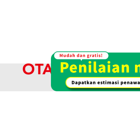
Rp 46.186.032
Kami membel
kami menaw
Pembelian emas & emas
Pembelian jam 