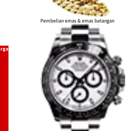
at Gold Coin 1/5oz
Pembelian emas & emas batangan
a Buyback
arga