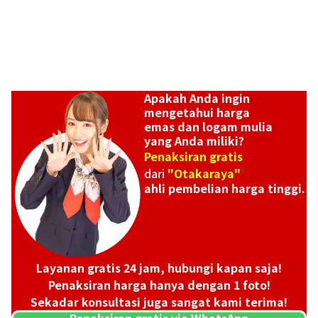
Apakah Anda ingin
mengetahui harga
emas dan logam mulia
yang Anda miliki?
Penaksiran gratis
dari
"Otakaraya"
ahli pembelian harga tinggi.
Layanan gratis 24 jam, hubungi kapan saja!
Penaksiran harga hanya dengan 1 foto!
Sekadar konsultasi juga sangat kami terima!
Penaksiran gratis via WhatsApp