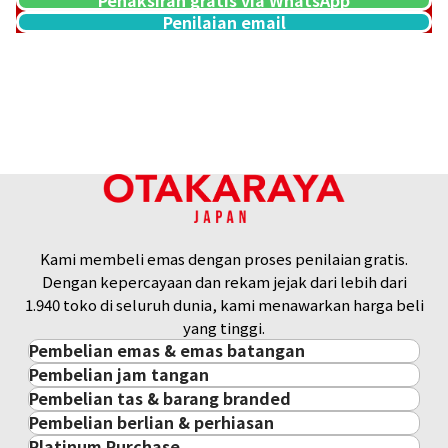
Penilaian email
18K gold (K18) Kihei ring
3,2g
Referensi Harga Buyback
Rp 7.141.850
Kami membeli emas dengan proses penilaian gratis.
Dengan kepercayaan dan rekam jejak dari lebih dari
1.940 toko di seluruh dunia, kami menawarkan harga beli
yang tinggi.
Pembelian emas & emas batangan
Pembelian jam tangan
Pembelian emas & emas batangan
Pembelian tas & barang branded
Pembelian jam tangan
Emas Batangan / Gold Bar
Pembelian berlian & perhiasan
Pembelian tas & barang branded
ROLEX
Koin Emas
Platinum Purchase
Pembelian berlian & perhiasan