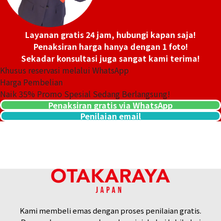
Layanan gratis 24 jam, hubungi kapan saja!
Penaksiran harga hanya dengan 1 foto!
Sekadar konsultasi juga sangat kami terima!
Khusus reservasi melalui WhatsApp
Harga Pembelian
Naik
35
% Promo Spesial Sedang Berlangsung!
Penaksiran gratis via WhatsApp
Penilaian email
Kami membeli emas dengan proses penilaian gratis.