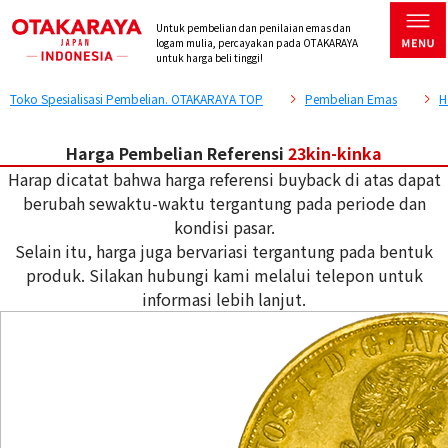
Untuk pembelian dan penilaian emas dan
logam mulia, percayakan pada OTAKARAYA
untuk harga beli tinggi!
Toko Spesialisasi Pembelian. OTAKARAYA TOP
Pembelian Emas
H
Harga Pembelian Referensi
23kin-kinka
Harap dicatat bahwa harga referensi buyback di atas dapat
berubah sewaktu-waktu tergantung pada periode dan
kondisi pasar.
Selain itu, harga juga bervariasi tergantung pada bentuk
produk. Silakan hubungi kami melalui telepon untuk
informasi lebih lanjut.