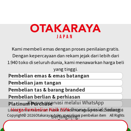
Kami membeli emas dengan proses penilaian gratis.
Dengan kepercayaan dan rekam jejak dari lebih dari
1.940 toko di seluruh dunia, kami menawarkan harga beli
yang tinggi.
Pembelian emas & emas batangan
Pembelian jam tangan
Pembelian emas & emas batangan
Pembelian tas & barang branded
Pembelian jam tangan
Emas Batangan / Gold Bar
Pembelian berlian & perhiasan
Pembelian tas & barang branded
ROLEX
Koin Emas
Khusus reservasi melalui WhatsApp
Platinum Purchase
Pembelian berlian & perhiasan
Cartier
PATEK PHILIPPE
Harga Pasar Emas / Kurs Emas
Harga Pembelian Naik
35
%
Promo Spesial Sedang
Lisensi Komisi Keamanan Publik Prefektur Kanagawa No.451380001308
Platinum
Berlian
LOUIS VUITTON
AUDEMARS PIGUET
Aksesoris Emas
Copyright© 2026Otakaraya, toko spesialisasi pembelian item All Rights
Berlangsung!
Zamrud
Hermès
VACHERON CONSTANTIN
Cincin Emas
Reserved.
Safir
CHANEL
A. LANGE & SÖHNE
Kalung/Liontin Emas