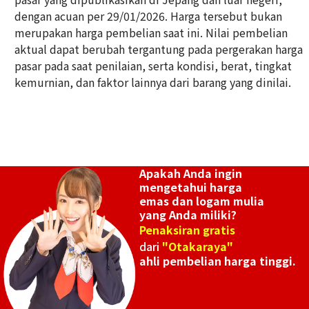
dengan acuan per 29/01/2026. Harga tersebut bukan
22K gold (K22) ring
merupakan harga pembelian saat ini. Nilai pembelian
2,1g
aktual dapat berubah tergantung pada pergerakan harga
Referensi Harga Buyback
pasar pada saat penilaian, serta kondisi, berat, tingkat
Rp 5.706.807
kemurnian, dan faktor lainnya dari barang yang dinilai.
Apakah Anda ingin
mengetahui harga
emas dan logam mulia
yang Anda miliki?
Penaksiran gratis
dari
"Otakaraya"
ahli pembelian harga tinggi.