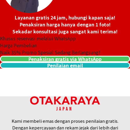
Layanan gratis 24 jam, hubungi kapan saja!
Penaksiran harga hanya dengan 1 foto!
Sekadar konsultasi juga sangat kami terima!
Khusus reservasi melalui WhatsApp
Harga Pembelian
Naik
35
% Promo Spesial Sedang Berlangsung!
Penaksiran gratis via WhatsApp
Penilaian email
22K gold (K22) ring
4g
Referensi Harga Buyback
Rp 10.870.108
Kami membeli emas dengan proses penilaian gratis.
Dengan kepercayaan dan rekam jejak dari lebih dari