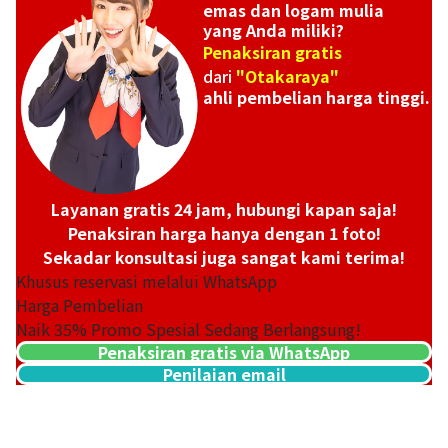
emas dan logam mulia
yang Anda miliki?
Penaksiran gratis
dari
"Otakaraya"
ahli pembelian harga tinggi.
Layanan gratis 24 jam, hubungi kapan saja!
Penaksiran harga hanya dengan 1 foto!
Sekadar konsultasi juga sangat kami terima!
Khusus reservasi melalui WhatsApp
Harga Pembelian
Naik
35
% Promo Spesial Sedang Berlangsung!
Penaksiran gratis via WhatsApp
Penilaian email
22K gold (K22) necklace
3,2g