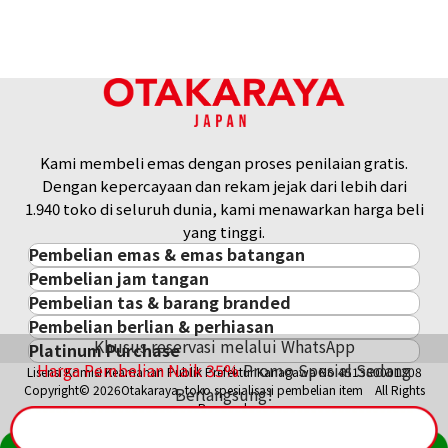
Referensi Harga Buyback
Rp 8.696.086
Kami membeli emas dengan proses penilaian gratis.
Dengan kepercayaan dan rekam jejak dari lebih dari
1.940 toko di seluruh dunia, kami menawarkan harga beli
yang tinggi.
Pembelian emas & emas batangan
Pembelian jam tangan
Pembelian emas & emas batangan
Pembelian tas & barang branded
Pembelian jam tangan
Emas Batangan / Gold Bar
Pembelian berlian & perhiasan
Pembelian tas & barang branded
ROLEX
Koin Emas
Khusus reservasi melalui WhatsApp
Platinum Purchase
Pembelian berlian & perhiasan
Cartier
PATEK PHILIPPE
Harga Pasar Emas / Kurs Emas
Harga Pembelian Naik
35
%
Promo Spesial Sedang
Lisensi Komisi Keamanan Publik Prefektur Kanagawa No.451380001308
Platinum
Berlian
LOUIS VUITTON
AUDEMARS PIGUET
Aksesoris Emas
Copyright© 2026Otakaraya, toko spesialisasi pembelian item All Rights
Berlangsung!
Zamrud
Hermès
VACHERON CONSTANTIN
Cincin Emas
Reserved.
Safir
CHANEL
A. LANGE & SÖHNE
Kalung/Liontin Emas