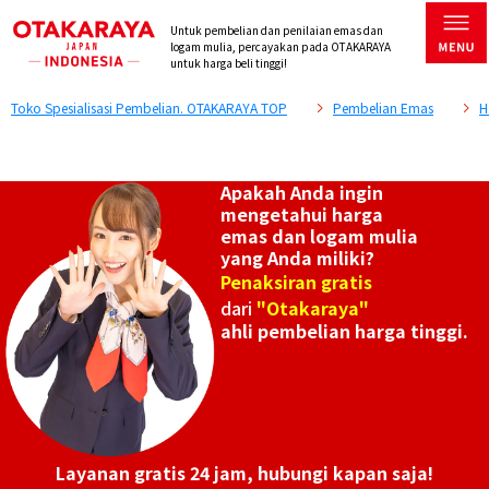
Untuk pembelian dan penilaian emas dan
logam mulia, percayakan pada OTAKARAYA
untuk harga beli tinggi!
Toko Spesialisasi Pembelian. OTAKARAYA TOP
Pembelian Emas
H
Apakah Anda ingin
mengetahui harga
emas dan logam mulia
yang Anda miliki?
Penaksiran gratis
dari
"Otakaraya"
ahli pembelian harga tinggi.
Layanan gratis 24 jam, hubungi kapan saja!