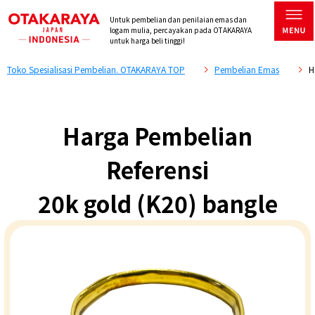
Untuk pembelian dan penilaian emas dan
logam mulia, percayakan pada OTAKARAYA
untuk harga beli tinggi!
Toko Spesialisasi Pembelian. OTAKARAYA TOP
Pembelian Emas
H
Harga Pembelian
Referensi
20k gold (K20) bangle