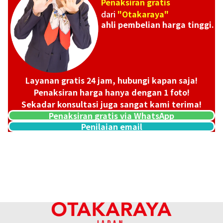
Penaksiran gratis
dari
"Otakaraya"
ahli pembelian harga tinggi.
Layanan gratis 24 jam, hubungi kapan saja!
Penaksiran harga hanya dengan 1 foto!
Sekadar konsultasi juga sangat kami terima!
Penaksiran gratis via WhatsApp
Penilaian email
20K gold (K20) ring with diamonds
11,8g
Referensi Harga Buyback
Rp 28.621.042