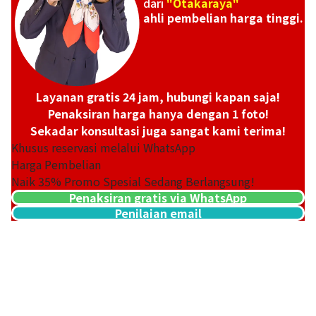
dari
"Otakaraya"
ahli pembelian harga tinggi.
Layanan gratis 24 jam, hubungi kapan saja!
Penaksiran harga hanya dengan 1 foto!
Sekadar konsultasi juga sangat kami terima!
Khusus reservasi melalui WhatsApp
Harga Pembelian
Naik
35
% Promo Spesial Sedang Berlangsung!
Penaksiran gratis via WhatsApp
Penilaian email
20K gold (K20) ring with diamonds
11,8g
Referensi Harga Buyback
Rp 28.621.042