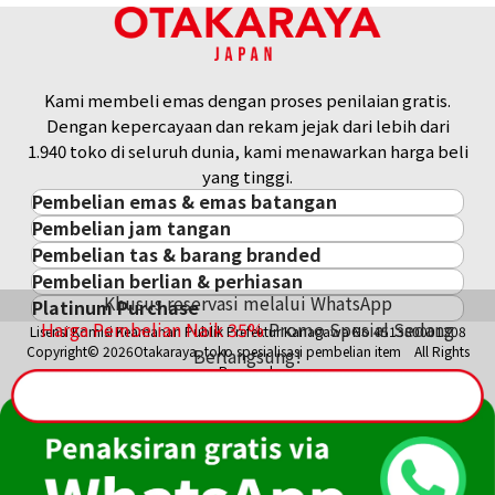
Kami membeli emas dengan proses penilaian gratis.
Dengan kepercayaan dan rekam jejak dari lebih dari
1.940 toko di seluruh dunia, kami menawarkan harga beli
yang tinggi.
Pembelian emas & emas batangan
Pembelian jam tangan
Pembelian emas & emas batangan
Pembelian tas & barang branded
Pembelian jam tangan
Emas Batangan / Gold Bar
Pembelian berlian & perhiasan
Pembelian tas & barang branded
ROLEX
Koin Emas
Khusus reservasi melalui WhatsApp
Platinum Purchase
Pembelian berlian & perhiasan
Cartier
PATEK PHILIPPE
Harga Pasar Emas / Kurs Emas
Harga Pembelian Naik
35
%
Promo Spesial Sedang
Lisensi Komisi Keamanan Publik Prefektur Kanagawa No.451380001308
Platinum
Berlian
LOUIS VUITTON
AUDEMARS PIGUET
Aksesoris Emas
Copyright© 2026Otakaraya, toko spesialisasi pembelian item All Rights
Berlangsung!
Zamrud
Hermès
VACHERON CONSTANTIN
Cincin Emas
Reserved.
Safir
CHANEL
A. LANGE & SÖHNE
Kalung/Liontin Emas
Rubi
CELINE
BREGUEST
Fendi
Dior