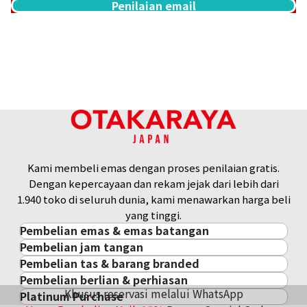
Penilaian email
Kami membeli emas dengan proses penilaian gratis.
Dengan kepercayaan dan rekam jejak dari lebih dari
1.940 toko di seluruh dunia, kami menawarkan harga beli
yang tinggi.
Pembelian emas & emas batangan
Pembelian jam tangan
Pembelian emas & emas batangan
Pembelian tas & barang branded
Pembelian jam tangan
Emas Batangan / Gold Bar
Pembelian berlian & perhiasan
Pembelian tas & barang branded
ROLEX
Koin Emas
Khusus reservasi melalui WhatsApp
Platinum Purchase
Pembelian berlian & perhiasan
Cartier
PATEK PHILIPPE
Harga Pasar Emas / Kurs Emas