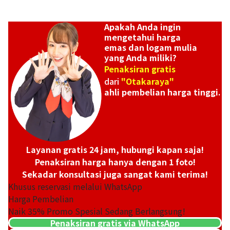
Apakah Anda ingin
mengetahui harga
emas dan logam mulia
yang Anda miliki?
Penaksiran gratis
dari
"Otakaraya"
ahli pembelian harga tinggi.
Layanan gratis 24 jam, hubungi kapan saja!
Penaksiran harga hanya dengan 1 foto!
Sekadar konsultasi juga sangat kami terima!
Khusus reservasi melalui WhatsApp
Harga Pembelian
Naik
35
% Promo Spesial Sedang Berlangsung!
Penaksiran gratis via WhatsApp