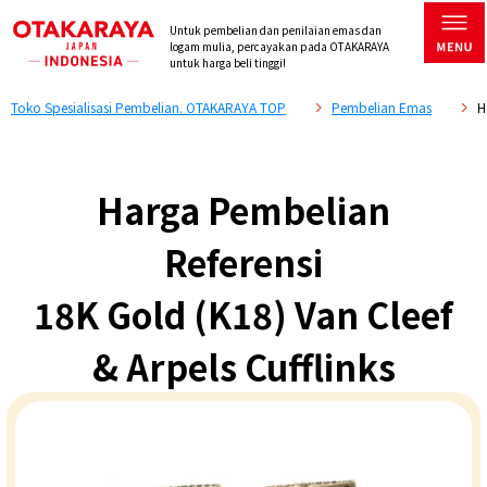
Untuk pembelian dan penilaian emas dan
logam mulia, percayakan pada OTAKARAYA
untuk harga beli tinggi!
Toko Spesialisasi Pembelian. OTAKARAYA TOP
Pembelian Emas
H
Harga Pembelian
Referensi
18K Gold (K18) Van Cleef
& Arpels Cufflinks