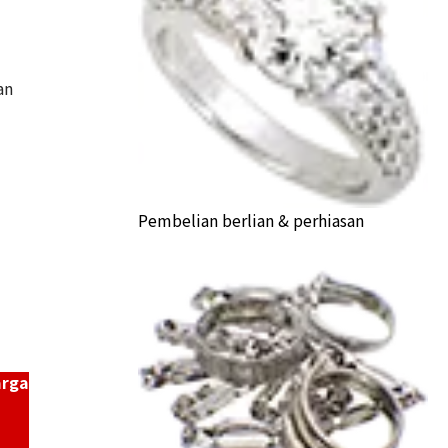
an
accessories summary
a Buyback
Pembelian berlian & perhiasan
arga