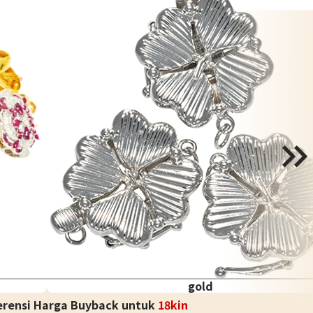
gold
erensi Harga Buyback untuk
18kin