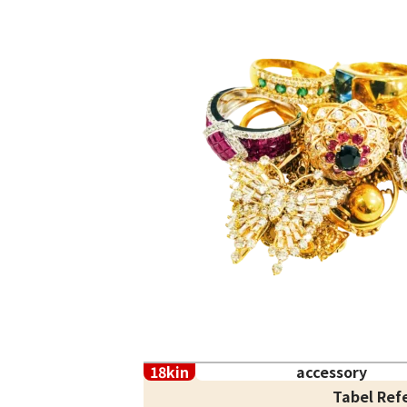
18kin
accessory
Tabel Ref