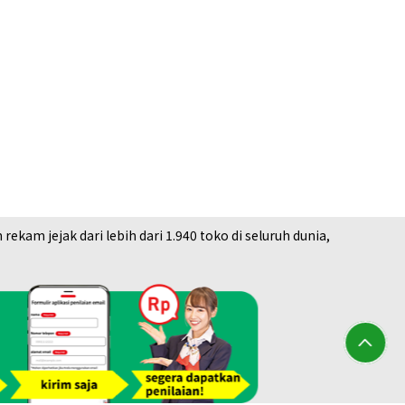
ihei bracelet 6 sides double
am jejak dari lebih dari 1.940 toko di seluruh dunia,
a Buyback