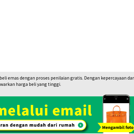
18K gold (K18) K
i emas dengan proses penilaian gratis. Dengan kepercayaan dan rek
50,2g
arkan harga beli yang tinggi.
Referensi Harg
Rp 137.806.452
Toko Spesialisasi
Lihat Daftar Barang yang
Pembelian. OTAKARAYA TOP
Kami Beli