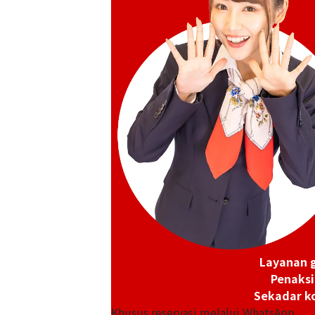
Layanan g
Penaksi
Sekadar ko
18K gold (K18) Kihei necklace
Khusus reservasi melalui WhatsApp