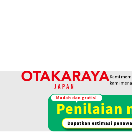
18K gold (K18) Kihei bracelet
Kami membel
95,8g
kami menaw
Referensi Harga Buyback
Rp 213.809.122