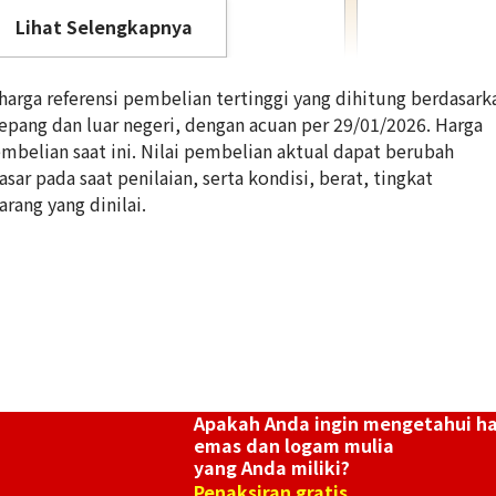
Lihat Selengkapnya
rga referensi pembelian tertinggi yang dihitung berdasark
Jepang dan luar negeri, dengan acuan per 29/01/2026. Harga
belian saat ini. Nilai pembelian aktual dapat berubah
ar pada saat penilaian, serta kondisi, berat, tingkat
18K gold (K18) 
arang yang dinilai.
269,9g
Referensi Harg
Rp 602.370.377
Apakah Anda ingin mengetahui h
emas dan logam mulia
yang Anda miliki?
Penaksiran gratis