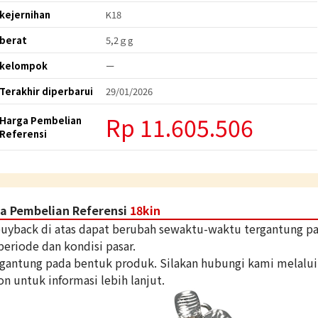
kejernihan
K18
berat
5,2ｇg
kelompok
ー
Terakhir diperbarui
29/01/2026
Rp 11.605.506
Harga Pembelian
Referensi
a Pembelian Referensi
18kin
 buyback di atas dapat berubah sewaktu-waktu tergantung p
periode dan kondisi pasar.
tergantung pada bentuk produk. Silakan hubungi kami melalui
on untuk informasi lebih lanjut.