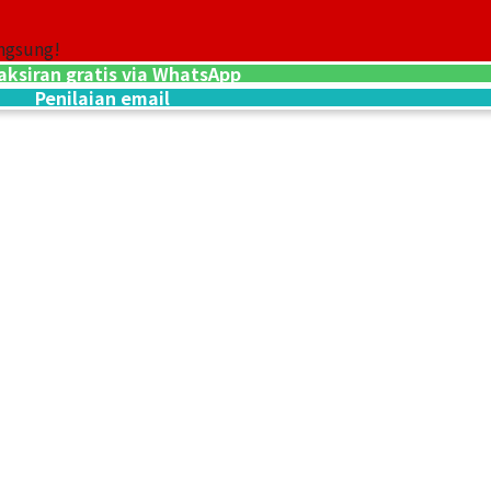
100,4g
Referensi Harg
ngsung!
Rp 224.075.531
aksiran gratis via WhatsApp
Penilaian email