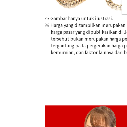
※ Gambar hanya untuk ilustrasi.
※ Harga yang ditampilkan merupakan ha
harga pasar yang dipublikasikan di 
tersebut bukan merupakan harga pem
tergantung pada pergerakan harga pas
18K gold (K18) Kihei necklace
kemurnian, dan faktor lainnya dari b
356,8g
Referensi Harga Buyback
Rp 796.316.230