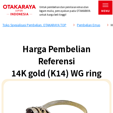
Untuk pembelian dan penilaian emas dan
logam mulia, percayakan pada OTAKARAYA
untuk harga beli tinggi!
Toko Spesialisasi Pembelian. OTAKARAYA TOP
Pembelian Emas
H
Harga Pembelian
Referensi
14K gold (K14) WG ring