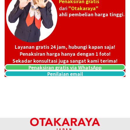
Penaksiran gratis
dari
"Otakaraya"
ahli pembelian harga tinggi.
Layanan gratis 24 jam, hubungi kapan saja!
Penaksiran harga hanya dengan 1 foto!
Sekadar konsultasi juga sangat kami terima!
Penaksiran gratis via WhatsApp
Penilaian email
14K (K14) Montreal 100 Dollar Gold Coin
13,3g
Referensi Harga Buyback
Rp 22.985.752