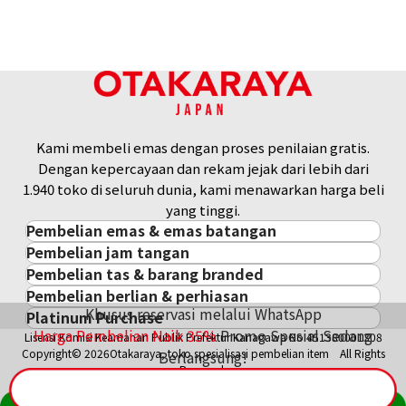
Referensi Harga Buyback
Rp 22.985.752
Kami membeli emas dengan proses penilaian gratis.
Dengan kepercayaan dan rekam jejak dari lebih dari
1.940 toko di seluruh dunia, kami menawarkan harga beli
yang tinggi.
Pembelian emas & emas batangan
Pembelian jam tangan
Pembelian emas & emas batangan
Pembelian tas & barang branded
Pembelian jam tangan
Emas Batangan / Gold Bar
Pembelian berlian & perhiasan
Pembelian tas & barang branded
ROLEX
Koin Emas
Khusus reservasi melalui WhatsApp
Platinum Purchase
Pembelian berlian & perhiasan
Cartier
PATEK PHILIPPE
Harga Pasar Emas / Kurs Emas
Harga Pembelian Naik
35
%
Promo Spesial Sedang
Lisensi Komisi Keamanan Publik Prefektur Kanagawa No.451380001308
Platinum
Berlian
LOUIS VUITTON
AUDEMARS PIGUET
Aksesoris Emas
Copyright© 2026Otakaraya, toko spesialisasi pembelian item All Rights
Berlangsung!
Zamrud
Hermès
VACHERON CONSTANTIN
Cincin Emas
Reserved.
Safir
CHANEL
A. LANGE & SÖHNE
Kalung/Liontin Emas