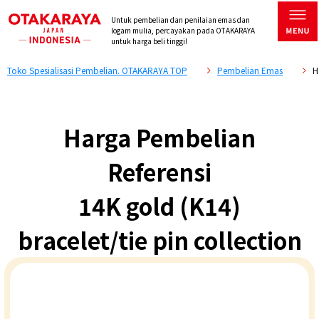
Untuk pembelian dan penilaian emas dan
logam mulia, percayakan pada OTAKARAYA
untuk harga beli tinggi!
Toko Spesialisasi Pembelian. OTAKARAYA TOP
Pembelian Emas
H
Harga Pembelian
Referensi
14K gold (K14)
bracelet/tie pin collection