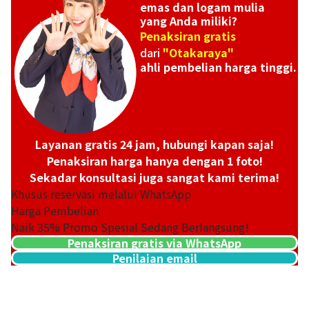
emas dan logam mulia
yang Anda miliki?
Penaksiran gratis
dari
"Otakaraya"
ahli pembelian harga tinggi.
Layanan gratis 24 jam, hubungi kapan saja!
Penaksiran harga hanya dengan 1 foto!
Sekadar konsultasi juga sangat kami terima!
Khusus reservasi melalui WhatsApp
Harga Pembelian
Naik
35
% Promo Spesial Sedang Berlangsung!
Penaksiran gratis via WhatsApp
Penilaian email
14K (K14) Montreal 100 Dollar Gold Coin
13,3g