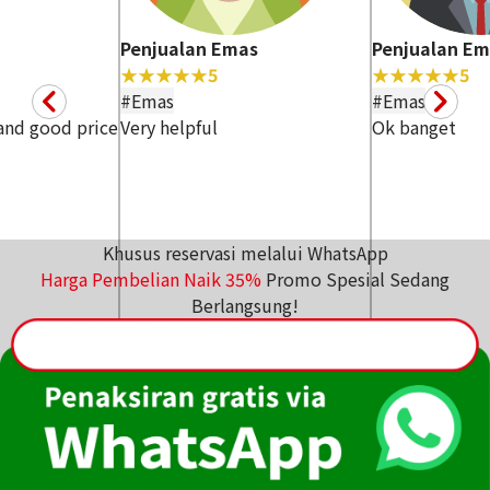
Penjualan Emas
Penjualan Em
★★★★★
5
★★★★★
5
#Emas
#Emas
 and good price
Very helpful
Ok banget
Khusus reservasi melalui WhatsApp
Harga Pembelian Naik
35
%
Promo Spesial Sedang
Berlangsung!
※
Ulasan di atas adalah ulasan Google asli yang diberikan
oleh pelanggan
yang telah menggunakan layanan kami di berbagai cabang
Otakaraya.