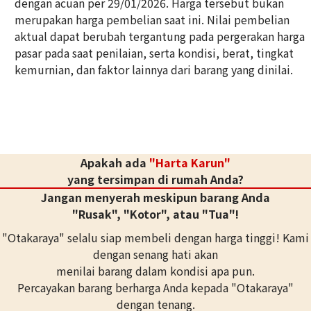
dengan acuan per 29/01/2026. Harga tersebut bukan
18K gold (K18) Kihei ring
merupakan harga pembelian saat ini. Nilai pembelian
5g
aktual dapat berubah tergantung pada pergerakan harga
Referensi Harga Buyback
pasar pada saat penilaian, serta kondisi, berat, tingkat
Rp 11.159.140
kemurnian, dan faktor lainnya dari barang yang dinilai.
Apakah ada
"Harta Karun"
yang tersimpan di rumah Anda?
Jangan menyerah meskipun barang Anda
"Rusak", "Kotor", atau "Tua"!
"Otakaraya" selalu siap membeli dengan harga tinggi! Kami
dengan senang hati akan
menilai barang dalam kondisi apa pun.
Percayakan barang berharga Anda kepada "Otakaraya"
dengan tenang.