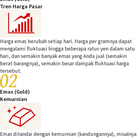
Tren Harga Pasar
Harga emas berubah setiap hari. Harga per gramnya dapat
Jika Anda membeli berbagai
02
mengalami fluktuasi hingga beberapa ratus yen dalam satu
Jika memiliki batu permata langka, harganya
macam barang dari Otakara,
hari, dan semakin banyak emas yang Anda jual (semakin
cenderung mahal.
kerumitan penilaiannya minimal.
berat barangnya), semakin besar dampak fluktuasi harga
tersebut.
Emas (Gold)
Kemurnian
Emas ditandai dengan kemurnian (kandungannya), misalnya