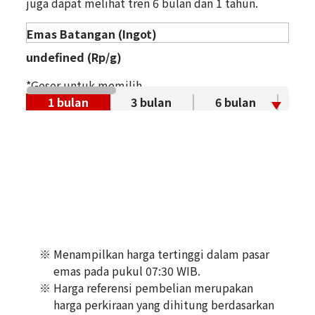
juga dapat melihat tren 6 bulan dan 1 tahun.
digunakan
pemakaian.
Kondisi
S
Kondisi
S
Detail
Sangat bersih
Detail
Sangat bersih
Rusak atau retak sehingga
C Bekas
Toko
AEON Mall Ta
Toko
AEON Mall Ta
mempengaruhi kegunaan.
undefined (Rp/g)
njung Barat
njung Barat
*Geser untuk memilih.
1 bulan
3 bulan
6 bulan
1 
Tanggal Pembelian:
Tanggal Pembelian:
※ Menampilkan harga tertinggi dalam pasar
Desember 2025
Desember 2025
emas pada pukul 07:30 WIB.
K8 Ring
K18 Ring
※ Harga referensi pembelian merupakan
Bentuk
accessory
Bentuk
accessory
harga perkiraan yang dihitung berdasarkan