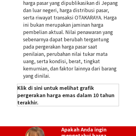
Kondisi
S
Kondisi
S
harga pasar yang dipublikasikan di Jepang
Detail
Sangat bersih
Detail
Sangat bersih
dan luar negeri, harga distribusi pasar,
serta riwayat transaksi OTAKARAYA. Harga
Toko
AEON Mall Ta
Toko
AEON Mall Ta
ini bukan merupakan jaminan harga
njung Barat
njung Barat
pembelian aktual. Nilai penawaran yang
sebenarnya dapat berubah tergantung
pada pergerakan harga pasar saat
18K gold (K18) twisted accessories
penilaian, perubahan nilai tukar mata
3g
uang, serta kondisi, berat, tingkat
Referensi Harga Buyback
kemurnian, dan faktor lainnya dari barang
Rp 6.695.484
yang dinilai.
Klik di sini untuk melihat grafik
pergerakan harga emas dalam 10 tahun
terakhir.
Tanggal Pembelian:
Tanggal Pembelian:
Desember 2025
November 2025
K23 Ring
K24 Ring
Bentuk
accessory
Bentuk
accessory
Apakah Anda ingin
Kondisi
S
Kondisi
S
mengetahui harga