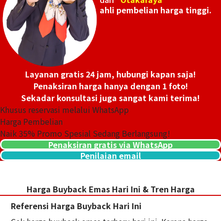
ahli pembelian harga tinggi.
Layanan gratis 24 jam, hubungi kapan saja!
Penaksiran harga hanya dengan 1 foto!
Sekadar konsultasi juga sangat kami terima!
Khusus reservasi melalui WhatsApp
Harga Pembelian
Naik
35
% Promo Spesial Sedang Berlangsung!
Penaksiran gratis via WhatsApp
Penilaian email
Harga Buyback Emas Hari Ini & Tren Harga
Referensi Harga Buyback Hari Ini