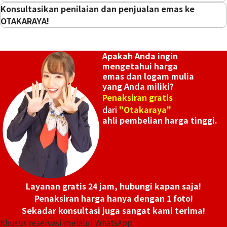
Konsultasikan penilaian dan penjualan emas ke
OTAKARAYA!
Apakah Anda ingin
mengetahui harga
emas dan logam mulia
yang Anda miliki?
Penaksiran gratis
dari
"Otakaraya"
ahli pembelian harga tinggi.
Layanan gratis 24 jam, hubungi kapan saja!
Penaksiran harga hanya dengan 1 foto!
Sekadar konsultasi juga sangat kami terima!
Khusus reservasi melalui WhatsApp