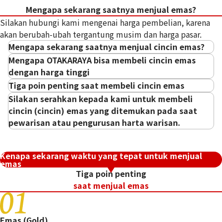
Detail
Sangat bersih
Detail
Sangat bersih
Referensi Harga Buyback
Mengapa sekarang saatnya menjual emas?
Toko
AEON Mall Ta
Toko
AEON Mall Ta
Rp 6.025.936
Silakan hubungi kami mengenai harga pembelian, karena
njung Barat
njung Barat
akan berubah-ubah tergantung musim dan harga pasar.
Mengapa sekarang saatnya menjual cincin emas?
Mengapa OTAKARAYA bisa membeli cincin emas
dengan harga tinggi
Tiga poin penting saat membeli cincin emas
Semakin tinggi kemurnian emas, semakin tinggi
Silakan serahkan kepada kami untuk membeli
pula harga belinya.
cincin (cincin) emas yang ditemukan pada saat
pewarisan atau pengurusan harta warisan.
Tingkatkan harga pembelian Anda
01
Kenapa sekarang waktu yang tepat untuk menjual
dengan mengevaluasi beberapa
emas
Tiga poin penting
item sekaligus!
saat menjual emas
Barang-barang dari merek dan desain populer
Emas (Gold)
mendapat peringkat tinggi.