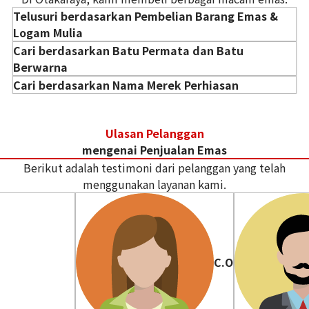
Telusuri berdasarkan Pembelian Barang Emas &
Logam Mulia
Cari berdasarkan Batu Permata dan Batu
Berwarna
Pembelian Emas Batangan
Cari berdasarkan Nama Merek Perhiasan
Pembelian Perhiasan Emas
pembelian berlian
Pembelian Cincin Emas
Pembelian zamrud
Pembelian Cartier
Pembelian Kalung Emas
Ulasan Pelanggan
pembelian rubi
Pembelian Tiffany
koin emas / koin perak
mengenai Penjualan Emas
Pembelian safir
Pembelian Harry Winston
Berikut adalah testimoni dari pelanggan yang telah
Pembelian Boucheron
menggunakan layanan kami.
Pembelian Chaumet
C.O