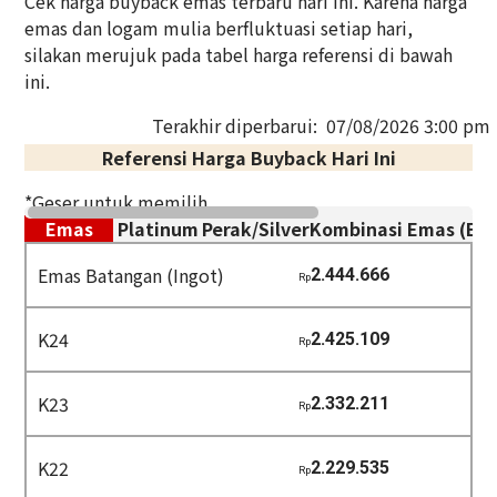
Cek harga buyback emas terbaru hari ini. Karena harga
emas dan logam mulia berfluktuasi setiap hari,
silakan merujuk pada tabel harga referensi di bawah
ini.
Terakhir diperbarui:
07/08/2026 3:00 pm
Referensi Harga Buyback Hari Ini
*Geser untuk memilih.
Emas
Platinum
Perak/Silver
Kombinasi Emas (Em
Emas Batangan (Ingot)
2.444.666
Rp
K24
2.425.109
Rp
K23
2.332.211
Rp
K22
2.229.535
Rp