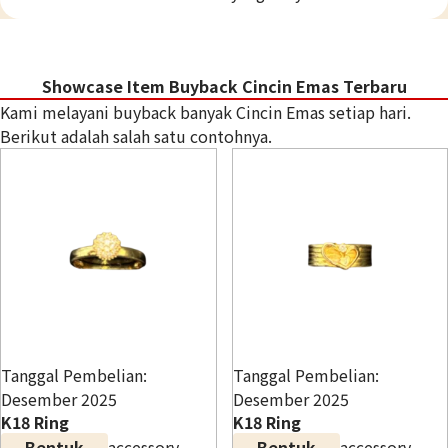
18K gold (K18) Kihei ring
Showcase Item Buyback Cincin Emas Terbaru
3g
Kami melayani buyback banyak Cincin Emas setiap hari.
Referensi Harga Buyback
Berikut adalah salah satu contohnya.
Rp 6.695.484
Tanggal Pembelian:
Tanggal Pembelian:
Desember 2025
Desember 2025
K18 Ring
K18 Ring
Bentuk
accessory
Bentuk
accessory