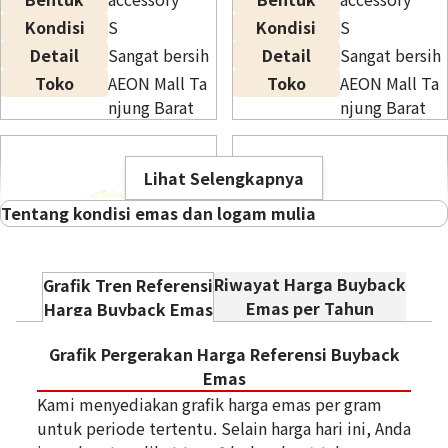
Kondisi
S
Kondisi
S
Detail
Sangat bersih
Detail
Sangat bersih
Toko
AEON Mall Ta
Toko
AEON Mall Ta
njung Barat
njung Barat
Lihat Selengkapnya
Tentang kondisi emas dan logam mulia
Tidak pernah digunakan dan dalam
N Baru
kondisi sempurna.
Riwayat Harga Buyback
Grafik Tren Referensi
Emas per Tahun
Harga Buyback Emas
Kondisi sangat bersih tanpa lecet
S Sangat bersih
atau noda.
9K gold (K9) ring
Grafik Pergerakan Harga Referensi Buyback
Tanggal Pembelian:
Tanggal Pembelian:
4,2g
Tanpa lecet atau noda yang terlihat
Emas
A Bersih
Desember 2025
Desember 2025
Referensi Harga Buyback
jelas.
Kami menyediakan grafik harga emas per gram
K18 Ring
K18 Ring
Rp 4.517.890
untuk periode tertentu. Selain harga hari ini, Anda
B jarang
Bentuk
accessory
Terlihat lecet dan kotoran akibat
Bentuk
accessory