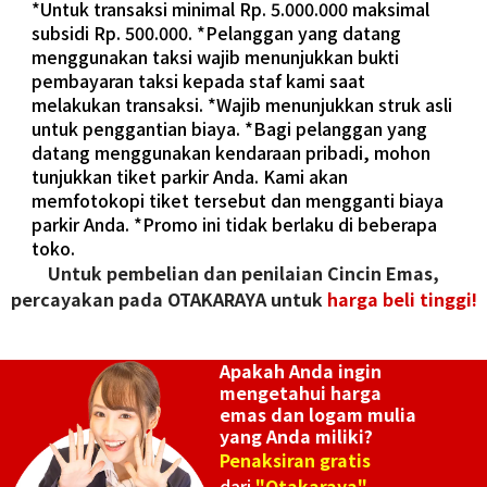
*Untuk transaksi minimal Rp. 5.000.000 maksimal
subsidi Rp. 500.000. *Pelanggan yang datang
menggunakan taksi wajib menunjukkan bukti
pembayaran taksi kepada staf kami saat
melakukan transaksi. *Wajib menunjukkan struk asli
untuk penggantian biaya. *Bagi pelanggan yang
datang menggunakan kendaraan pribadi, mohon
tunjukkan tiket parkir Anda. Kami akan
memfotokopi tiket tersebut dan mengganti biaya
parkir Anda. *Promo ini tidak berlaku di beberapa
toko.
Untuk pembelian dan penilaian Cincin Emas,
percayakan pada OTAKARAYA untuk
harga beli tinggi!
Apakah Anda ingin
mengetahui harga
emas dan logam mulia
yang Anda miliki?
Penaksiran gratis
dari
"Otakaraya"