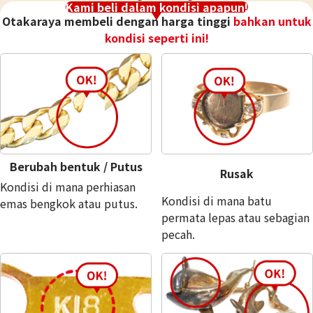
Kami beli dalam kondisi apapun!
Otakaraya membeli dengan harga tinggi
bahkan untuk
kondisi seperti ini!
Berubah bentuk / Putus
Rusak
Kondisi di mana perhiasan
18K gold (K18) Kihei ring
Kondisi di mana batu
emas bengkok atau putus.
3,2g
permata lepas atau sebagian
Referensi Harga Buyback
pecah.
Rp 7.141.850