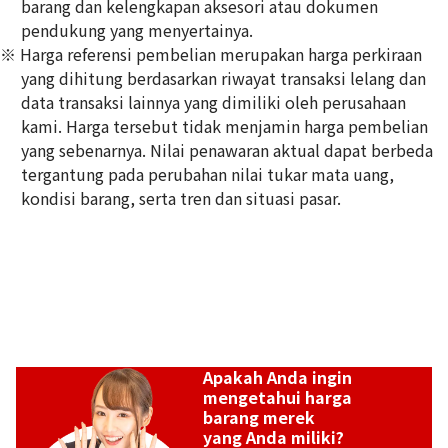
barang dan kelengkapan aksesori atau dokumen
pendukung yang menyertainya.
※ Harga referensi pembelian merupakan harga perkiraan
Fred Force 10 Bracelet Bangle Au750 66.2g
yang dihitung berdasarkan riwayat transaksi lelang dan
Referensi Harga Buyback
data transaksi lainnya yang dimiliki oleh perusahaan
Rp
108.614.301
kami. Harga tersebut tidak menjamin harga pembelian
yang sebenarnya. Nilai penawaran aktual dapat berbeda
tergantung pada perubahan nilai tukar mata uang,
kondisi barang, serta tren dan situasi pasar.
Apakah Anda ingin
mengetahui harga
barang merek
yang Anda miliki?