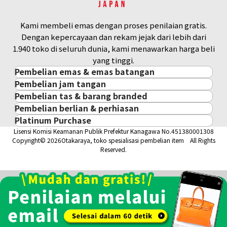
Kami membeli emas dengan proses penilaian gratis.
Dengan kepercayaan dan rekam jejak dari lebih dari
1.940 toko di seluruh dunia, kami menawarkan harga beli
yang tinggi.
Pembelian emas & emas batangan
Pembelian jam tangan
Pembelian emas & emas batangan
Pembelian tas & barang branded
Pembelian jam tangan
Emas Batangan / Gold Bar
Fred Force 10 K18 YG Diamond
Pembelian berlian & perhiasan
Pembelian tas & barang branded
ROLEX
Koin Emas
Platinum Purchase
Pembelian berlian & perhiasan
Cartier
Referensi Harga Buyback
PATEK PHILIPPE
Harga Pasar Emas / Kurs Emas
Lisensi Komisi Keamanan Publik Prefektur Kanagawa No.451380001308
Platinum
Berlian
LOUIS VUITTON
Rp
43.762.347
AUDEMARS PIGUET
Aksesoris Emas
Copyright© 2026Otakaraya, toko spesialisasi pembelian item All Rights
Zamrud
Hermès
VACHERON CONSTANTIN
Cincin Emas
Reserved.
Safir
CHANEL
A. LANGE & SÖHNE
Kalung/Liontin Emas
Rubi
CELINE
BREGUEST
Fendi
Dior
Gucci