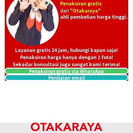
Penaksiran gratis
dari
"Otakaraya"
ahli pembelian harga tinggi.
Fred Force 10 K18 WG
Referensi Harga Buyback
Layanan gratis 24 jam, hubungi kapan saja!
Rp
18.206.041
Penaksiran harga hanya dengan 1 foto!
Sekadar konsultasi juga sangat kami terima!
Penaksiran gratis via WhatsApp
Penilaian email